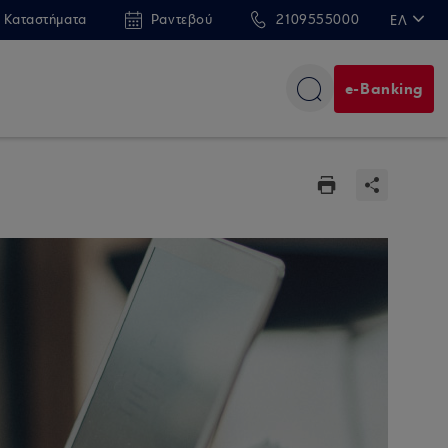
 Καταστήματα
Ραντεβού
2109555000
ΕΛ
EN
e-Banking