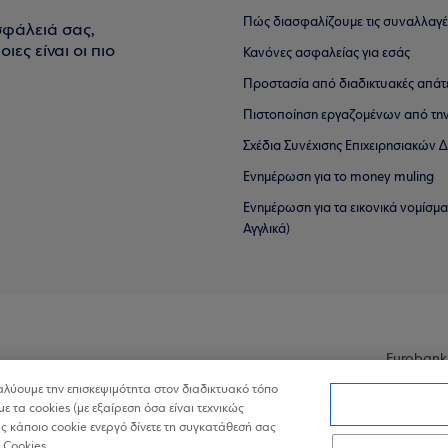
Πώς διασφαλίζουμε τις συναλλαγέ
σφάλειά σας,
ιες είναι οι πιο
Κανόνες ασφαλείας για εσάς
Προστασία από διαδικτυακές απάτ
Πιστοποίηση εργαζομένων από την
Σχέδια Συνέχισης Επιχειρησιακών
Ενημέρωση για το money muling
Ενημέρωση για τα εικονικά νομίσμ
Αγγλικά)
Eurobank
ναλύουμε την επισκεψιμότητα στον διαδικτυακό τόπο
με τα cookies (με εξαίρεση όσα είναι τεχνικώς
 κάποιο cookie ενεργό δίνετε τη συγκατάθεσή σας
 Cookies.