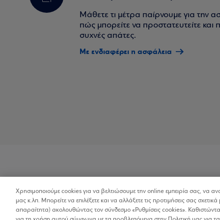
Μάθετε τι μέτρα παίρνουμε για την α
πώς μπορείτε να προστατευτείτε και πο
συχνές απάτες.
Με ενδιαφέρει η ασφάλεια
Χρησιμοποιούμε cookies για να βελτιώσουμε την online εμπειρία σας, να α
Προσβασιμότητα
μας κ.λπ. Μπορείτε να επιλέξετε και να αλλάξετε τις προτιμήσεις σας σχετικά 
απαραίτητα) ακολουθώντας τον σύνδεσμο «Ρυθμίσεις cookies». Καθιστώντας
για τη χρήση αυτού σύμφωνα με τα προβλεπόμενα στην Πολιτική μας για τα