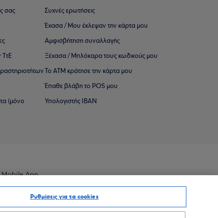
ς σας
Συχνές ερωτήσεις
Έχασα / Μου έκλεψαν την κάρτα μου
ες
Αμφισβήτηση συναλλαγής
 ΤτΕ
Ξέχασα / Μπλόκαρα τους κωδικούς μου
 ∆ραστηριοτήτων
Το ΑΤΜ κράτησε την κάρτα μου
Έπαθε βλάβη το POS μου
ατα (μόνο
Υπολογιστής IBAN
 Mobile App
Ρυθμίσεις για τα cookies