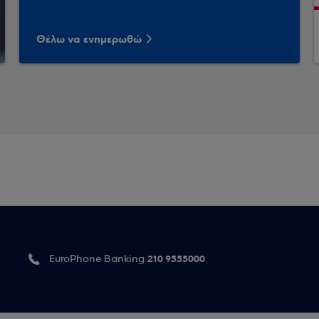
Θέλω να ενημερωθώ
210 9555000
EuroPhone Banking