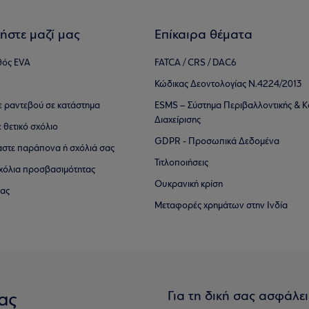
ήστε μαζί μας
Επίκαιρα θέματα
θός EVA
FATCA / CRS / DAC6
Κώδικας Δεοντολογίας Ν.4224/2013
τε ραντεβού σε κατάστημα
ESMS – Σύστημα Περιβαλλοντικής & Κ
Διαχείρισης
ε θετικό σχόλιο
GDPR - Προσωπικά Δεδομένα
αστε παράπονα ή σχόλιά σας
Τιτλοποιήσεις
 σχόλια προσβασιμότητας
Ουκρανική κρίση
ίας
Μεταφορές χρημάτων στην Ινδία
Για τη δική σας ασφάλε
ας