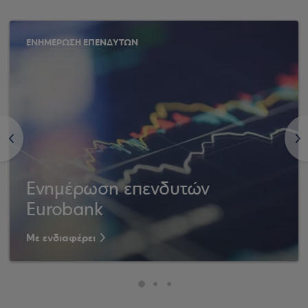
ΕΝΗΜΕΡΩΣΗ ΕΠΕΝΔΥΤΩΝ
<
>
Ενημέρωση επενδυτών
Eurobank
Με ενδιαφέρει