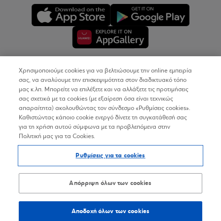
Χρησιμοποιούμε cookies για να βελτιώσουμε την online εμπειρία
Copyright © 2026
σας, να αναλύουμε την επισκεψιμότητα στον διαδικτυακό τόπο
μας κ.λπ. Μπορείτε να επιλέξετε και να αλλάξετε τις προτιμήσεις
σας σχετικά με τα cookies (με εξαίρεση όσα είναι τεχνικώς
Όροι Χρήσης
απαραίτητα) ακολουθώντας τον σύνδεσμο «Ρυθμίσεις cookies».
Καθιστώντας κάποιο cookie ενεργό δίνετε τη συγκατάθεσή σας
Προσωπικά Δεδομένα στον Διαδικτυακό Τόπο
για τη χρήση αυτού σύμφωνα με τα προβλεπόμενα στην
Πολιτική μας για τα Cookies.
Πολιτική Cookies
Ρυθμίσεις για τα cookies
Δήλωση Προσβασιμότητας
Sitemap
Απόρριψη όλων των cookies
Αποδοχή όλων των cookies