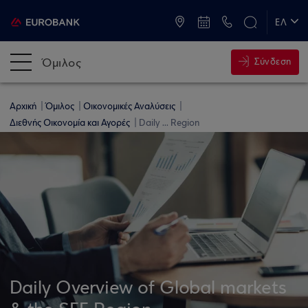
ATM & Καταστήματα
ΕΛ
EN
Όμιλος
Σύνδεση
Αρχική
Όμιλος
Οικονομικές Αναλύσεις
Διεθνής Οικονομία και Αγορές
Daily ... Region
Daily Overview of Global markets