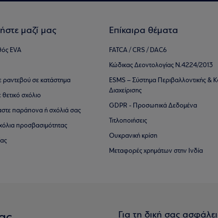
ήστε μαζί μας
Επίκαιρα θέματα
θός EVA
FATCA / CRS / DAC6
Κώδικας Δεοντολογίας Ν.4224/2013
τε ραντεβού σε κατάστημα
ESMS – Σύστημα Περιβαλλοντικής & Κ
Διαχείρισης
ε θετικό σχόλιο
GDPR - Προσωπικά Δεδομένα
αστε παράπονα ή σχόλιά σας
Τιτλοποιήσεις
 σχόλια προσβασιμότητας
Ουκρανική κρίση
ίας
Μεταφορές χρημάτων στην Ινδία
Για τη δική σας ασφάλε