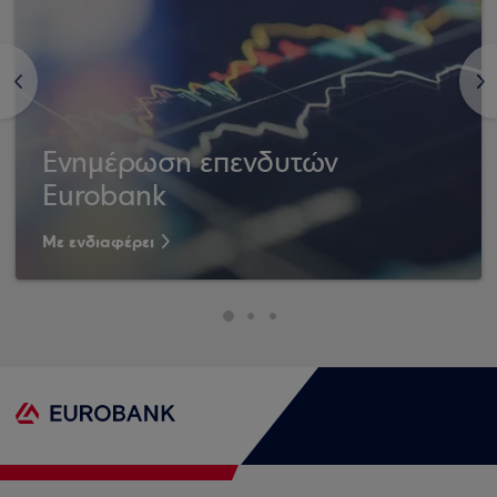
<
>
Ενημέρωση επενδυτών
Eurobank
Με ενδιαφέρει