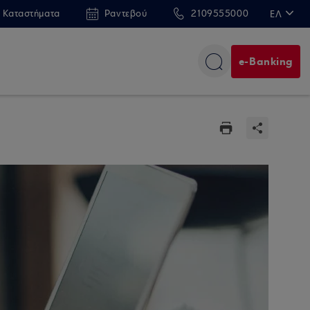
 Καταστήματα
Ραντεβού
2109555000
ΕΛ
EN
e-Banking