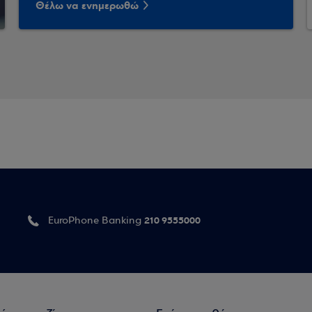
Θέλω να ενημερωθώ
210 9555000
EuroPhone Banking