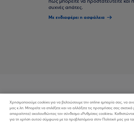
πώς μπορείτε να προστατευτείτε και πο
συχνές απάτες.
Με ενδιαφέρει η ασφάλεια
Χρησιμοποιούμε cookies για να βελτιώσουμε την online εμπειρία σας, να α
Προσβασιμότητα
μας κ.λπ. Μπορείτε να επιλέξετε και να αλλάξετε τις προτιμήσεις σας σχετικά 
απαραίτητα) ακολουθώντας τον σύνδεσμο «Ρυθμίσεις cookies». Καθιστώντας
για τη χρήση αυτού σύμφωνα με τα προβλεπόμενα στην Πολιτική μας για τα
Copyright © 2026
Όροι Χρήσης
Προσωπικ