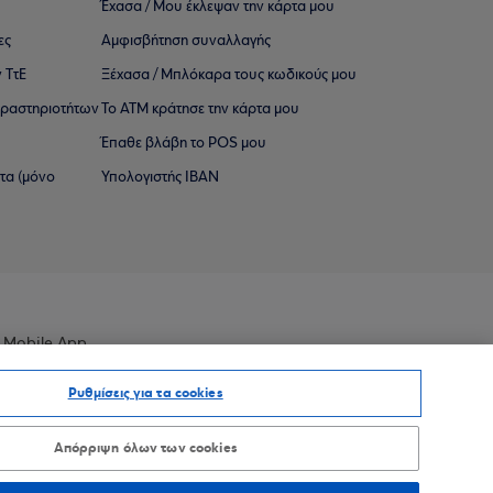
Έχασα / Μου έκλεψαν την κάρτα μου
ες
Αμφισβήτηση συναλλαγής
 ΤτΕ
Ξέχασα / Μπλόκαρα τους κωδικούς μου
 ∆ραστηριοτήτων
Το ΑΤΜ κράτησε την κάρτα μου
Έπαθε βλάβη το POS μου
ατα (μόνο
Υπολογιστής IBAN
 Mobile App
Ρυθμίσεις για τα cookies
Απόρριψη όλων των cookies
οσβασιμότητας
Sitemap