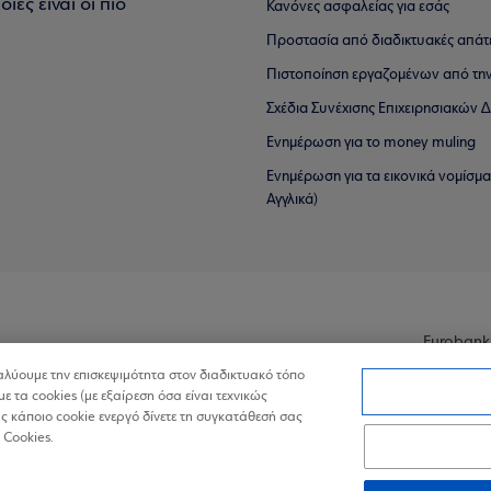
ιες είναι οι πιο
Κανόνες ασφαλείας για εσάς
Προστασία από διαδικτυακές απάτ
Πιστοποίηση εργαζομένων από την
Σχέδια Συνέχισης Επιχειρησιακών
Ενημέρωση για το money muling
Ενημέρωση για τα εικονικά νομίσμ
Αγγλικά)
Eurobank
ναλύουμε την επισκεψιμότητα στον διαδικτυακό τόπο
με τα cookies (με εξαίρεση όσα είναι τεχνικώς
 κάποιο cookie ενεργό δίνετε τη συγκατάθεσή σας
 Cookies.
ά Δεδομένα στον Διαδικτυακό Τόπο
Πολιτική Cookies
Δήλωση Πρ