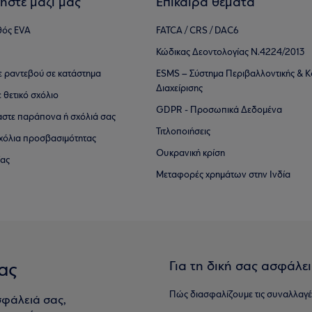
ήστε μαζί μας
Επίκαιρα θέματα
θός EVA
FATCA / CRS / DAC6
Κώδικας Δεοντολογίας Ν.4224/2013
τε ραντεβού σε κατάστημα
ESMS – Σύστημα Περιβαλλοντικής & Κ
Διαχείρισης
ε θετικό σχόλιο
GDPR - Προσωπικά Δεδομένα
αστε παράπονα ή σχόλιά σας
Τιτλοποιήσεις
 σχόλια προσβασιμότητας
Ουκρανική κρίση
ίας
Μεταφορές χρημάτων στην Ινδία
Για τη δική σας ασφάλε
ας
Πώς διασφαλίζουμε τις συναλλαγέ
σφάλειά σας,