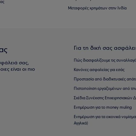
ίας
Μεταφορές χρημάτων στην Ινδία
Για τη δική σας ασφάλε
ας
Πώς διασφαλίζουμε τις συναλλαγέ
σφάλειά σας,
ιες είναι οι πιο
Κανόνες ασφαλείας για εσάς
Προστασία από διαδικτυακές απάτ
Πιστοποίηση εργαζομένων από την
Σχέδια Συνέχισης Επιχειρησιακών
Ενημέρωση για το money muling
Ενημέρωση για τα εικονικά νομίσμ
Αγγλικά)