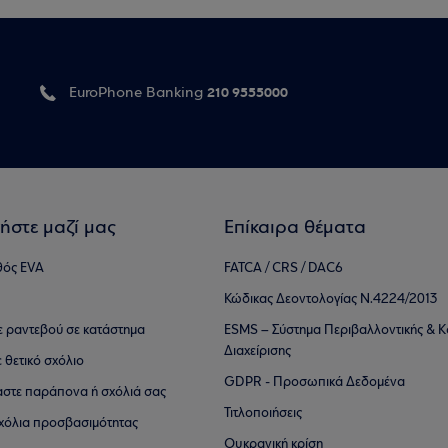
210 9555000
EuroPhone Banking
ήστε μαζί μας
Επίκαιρα θέματα
θός EVA
FATCA / CRS / DAC6
Κώδικας Δεοντολογίας Ν.4224/2013
τε ραντεβού σε κατάστημα
ESMS – Σύστημα Περιβαλλοντικής & Κ
Διαχείρισης
ε θετικό σχόλιο
GDPR - Προσωπικά Δεδομένα
αστε παράπονα ή σχόλιά σας
Τιτλοποιήσεις
 σχόλια προσβασιμότητας
Ουκρανική κρίση