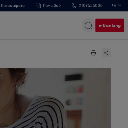
 Καταστήματα
Ραντεβού
2109555000
ΕΛ
EN
e-Banking