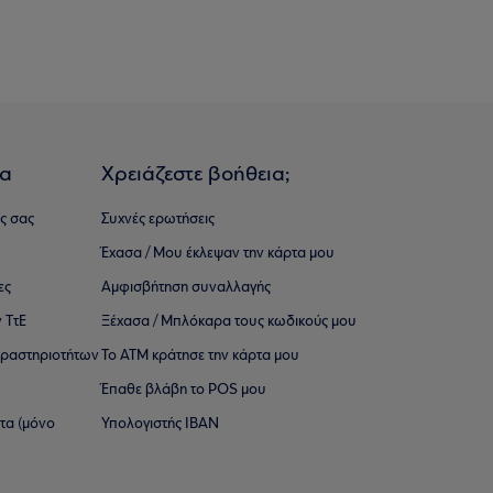
ια
Χρειάζεστε βοήθεια;
ς σας
Συχνές ερωτήσεις
Έχασα / Μου έκλεψαν την κάρτα μου
ες
Αμφισβήτηση συναλλαγής
 ΤτΕ
Ξέχασα / Μπλόκαρα τους κωδικούς μου
 ∆ραστηριοτήτων
Το ΑΤΜ κράτησε την κάρτα μου
Έπαθε βλάβη το POS μου
ατα (μόνο
Υπολογιστής IBAN