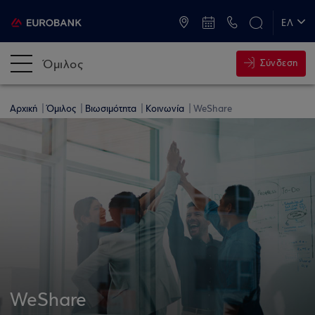
ATM & Καταστήματα
ΕΛ
EN
Όμιλος
Σύνδεση
Αρχική
Όμιλος
Βιωσιμότητα
Κοινωνία
WeShare
WeShare