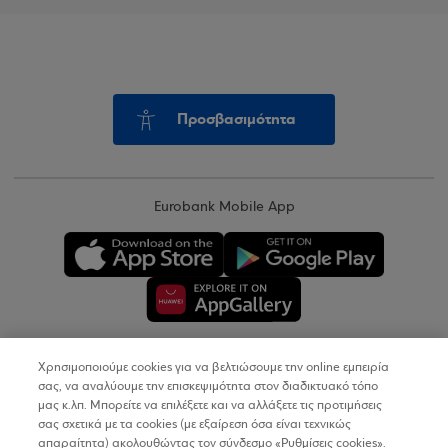
Προσβασιμότητα
Eurobank Mobile App
Χρησιμοποιούμε cookies για να βελτιώσουμε την online εμπειρία
Copyright © 2026
σας, να αναλύουμε την επισκεψιμότητα στον διαδικτυακό τόπο
μας κ.λπ. Μπορείτε να επιλέξετε και να αλλάξετε τις προτιμήσεις
σας σχετικά με τα cookies (με εξαίρεση όσα είναι τεχνικώς
Όροι Χρήσης
απαραίτητα) ακολουθώντας τον σύνδεσμο «Ρυθμίσεις cookies».