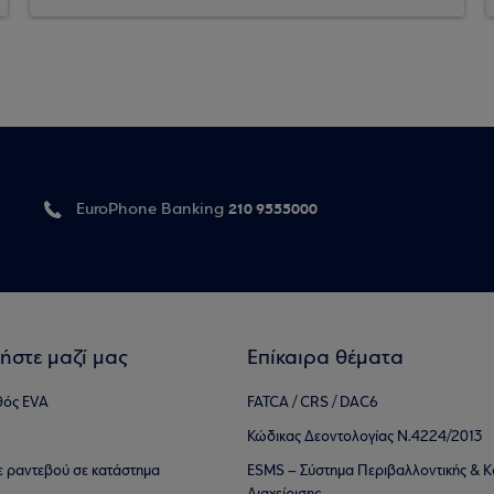
210 9555000
EuroPhone Banking
ήστε μαζί μας
Επίκαιρα θέματα
θός EVA
FATCA / CRS / DAC6
Κώδικας Δεοντολογίας Ν.4224/2013
τε ραντεβού σε κατάστημα
ESMS – Σύστημα Περιβαλλοντικής & Κ