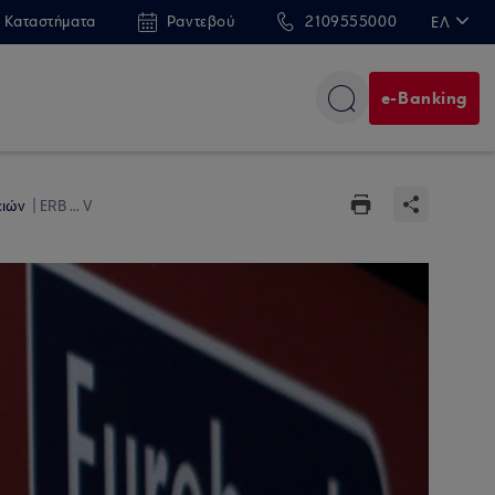
 Καταστήματα
Ραντεβού
2109555000
ΕΛ
EN
e-Banking
ειών
ERB ... V