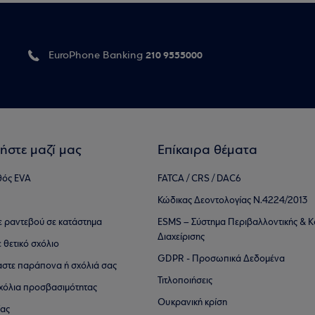
210 9555000
EuroPhone Banking
ήστε μαζί μας
Επίκαιρα θέματα
θός EVA
FATCA / CRS / DAC6
Κώδικας Δεοντολογίας Ν.4224/2013
τε ραντεβού σε κατάστημα
ESMS – Σύστημα Περιβαλλοντικής & Κ
Διαχείρισης
ε θετικό σχόλιο
GDPR - Προσωπικά Δεδομένα
αστε παράπονα ή σχόλιά σας
Τιτλοποιήσεις
 σχόλια προσβασιμότητας
Ουκρανική κρίση
ίας