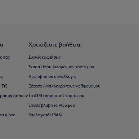
ια
Χρειάζεστε βοήθεια;
ς σας
Συχνές ερωτήσεις
Έχασα / Μου έκλεψαν την κάρτα μου
ες
Αμφισβήτηση συναλλαγής
 ΤτΕ
Ξέχασα / Μπλόκαρα τους κωδικούς μου
 ∆ραστηριοτήτων
Το ΑΤΜ κράτησε την κάρτα μου
Έπαθε βλάβη το POS μου
ατα (μόνο
Υπολογιστής IBAN