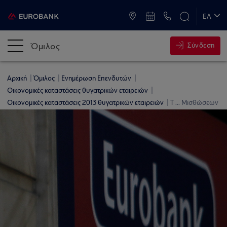
ATM & Καταστήματα
ΕΛ
EN
Όμιλος
Σύνδεση
Αρχική
Όμιλος
Ενημέρωση Επενδυτών
Οικονομικές καταστάσεις θυγατρικών εταιρειών
Οικονομικές καταστάσεις 2013 θυγατρικών εταιρειών
T ... Μισθώσεων