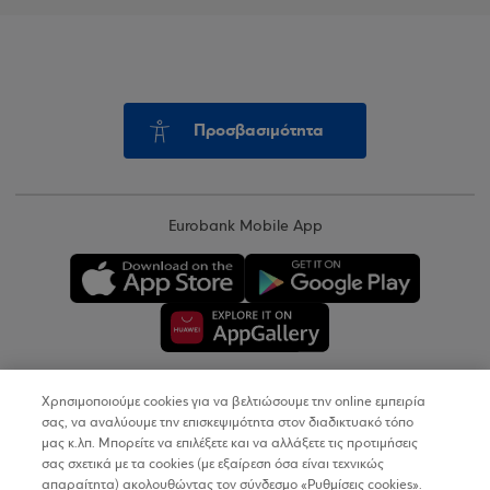
Προσβασιμότητα
Eurobank Mobile App
Χρησιμοποιούμε cookies για να βελτιώσουμε την online εμπειρία
Copyright © 2026
σας, να αναλύουμε την επισκεψιμότητα στον διαδικτυακό τόπο
μας κ.λπ. Μπορείτε να επιλέξετε και να αλλάξετε τις προτιμήσεις
σας σχετικά με τα cookies (με εξαίρεση όσα είναι τεχνικώς
Όροι Χρήσης
απαραίτητα) ακολουθώντας τον σύνδεσμο «Ρυθμίσεις cookies».