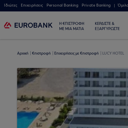
Ιδιώτες
Επιχειρήσεις
Personal Banking
Private Banking
Όμιλ
Η €ΠΙΣΤΡΟΦΗ
ΚΕΡΔΙΣΤΕ &
ΜΕ ΜΙΑ ΜΑΤΙΑ
ΕΞΑΡΓΥΡΩΣΤΕ
Αρχική
€πιστροφή
Επιχειρήσεις με €πιστροφή
LUCY HOTEL