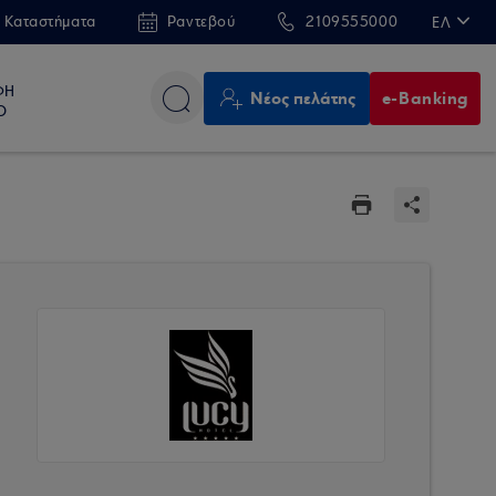
 Καταστήματα
Ραντεβού
2109555000
ΕΛ
EN
ΦΗ
Νέος πελάτης
e-Banking
Ο