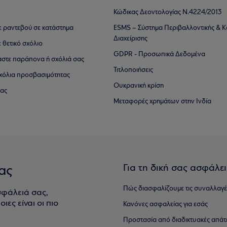
Κώδικας Δεοντολογίας Ν.4224/2013
τε ραντεβού σε κατάστημα
ESMS – Σύστημα Περιβαλλοντικής & Κ
Διαχείρισης
ε θετικό σχόλιο
GDPR - Προσωπικά Δεδομένα
αστε παράπονα ή σχόλιά σας
Τιτλοποιήσεις
 σχόλια προσβασιμότητας
Ουκρανική κρίση
ίας
Μεταφορές χρημάτων στην Ινδία
Για τη δική σας ασφάλε
ας
Πώς διασφαλίζουμε τις συναλλαγέ
σφάλειά σας,
ιες είναι οι πιο
Κανόνες ασφαλείας για εσάς
Προστασία από διαδικτυακές απάτ