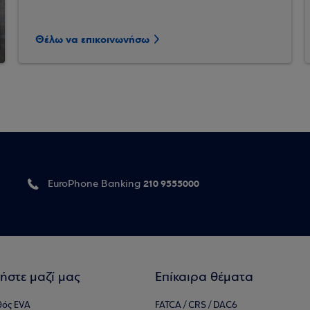
Θέλω να επικοινωνήσω
210 9555000
EuroPhone Banking
ήστε μαζί μας
Επίκαιρα θέματα
θός EVA
FATCA / CRS / DAC6