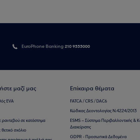
210 9555000
EuroPhone Banking
ήστε μαζί μας
Επίκαιρα θέματα
θός EVA
FATCA / CRS / DAC6
Κώδικας Δεοντολογίας Ν.4224/2013
τε ραντεβού σε κατάστημα
ESMS – Σύστημα Περιβαλλοντικής & Κ
Διαχείρισης
ε θετικό σχόλιο
GDPR - Προσωπικά Δεδομένα