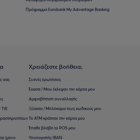
Μεταφορά λογαριασμού πληρωμών
Πρόγραμμα Eurobank My Advantage Banking
ια
Χρειάζεστε βοήθεια;
ς σας
Συχνές ερωτήσεις
Έχασα / Μου έκλεψαν την κάρτα μου
ες
Αμφισβήτηση συναλλαγής
 ΤτΕ
Ξέχασα / Μπλόκαρα τους κωδικούς μου
 ∆ραστηριοτήτων
Το ΑΤΜ κράτησε την κάρτα μου
Έπαθε βλάβη το POS μου
ατα (μόνο
Υπολογιστής IBAN