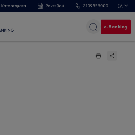
 Καταστήματα
Ραντεβού
2109555000
ΕΛ
EN
e-Banking
ANKING