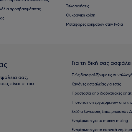
αστε παράπονα ή σχόλιά σας
Τιτλοποιήσεις
 σχόλια προσβασιμότητας
Ουκρανική κρίση
ίας
Μεταφορές χρημάτων στην Ινδία
Για τη δική σας ασφάλε
ας
Πώς διασφαλίζουμε τις συναλλαγέ
σφάλειά σας,
ιες είναι οι πιο
Κανόνες ασφαλείας για εσάς
Προστασία από διαδικτυακές απάτ
Πιστοποίηση εργαζομένων από την
Σχέδια Συνέχισης Επιχειρησιακών
Ενημέρωση για το money muling
Ενημέρωση για τα εικονικά νομίσμ