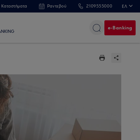
 Καταστήματα
Ραντεβού
2109555000
ΕΛ
EN
e-Banking
ANKING