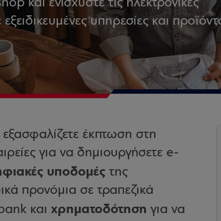
hop και ενισχύστε τις ηλεκτρονικές
 εξειδικευμένες υπηρεσίες και προϊόντ
 εξασφαλίζετε έκπτωση στη
αιρείες για να δημιουργήσετε e-
φιακές υποδομές
της
δικά προνόμια σε τραπεζικά
χρηματοδότηση
obank και
για να