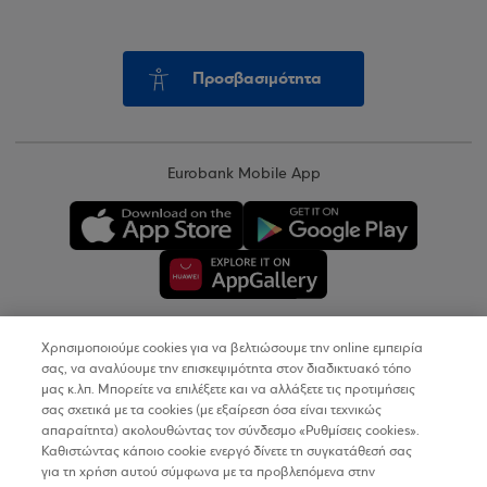
Προσβασιμότητα
Eurobank Mobile App
Χρησιμοποιούμε cookies για να βελτιώσουμε την online εμπειρία
Copyright © 2026
σας, να αναλύουμε την επισκεψιμότητα στον διαδικτυακό τόπο
μας κ.λπ. Μπορείτε να επιλέξετε και να αλλάξετε τις προτιμήσεις
σας σχετικά με τα cookies (με εξαίρεση όσα είναι τεχνικώς
Όροι Χρήσης
απαραίτητα) ακολουθώντας τον σύνδεσμο «Ρυθμίσεις cookies».
Καθιστώντας κάποιο cookie ενεργό δίνετε τη συγκατάθεσή σας
Προσωπικά Δεδομένα στον Διαδικτυακό Τόπο
για τη χρήση αυτού σύμφωνα με τα προβλεπόμενα στην