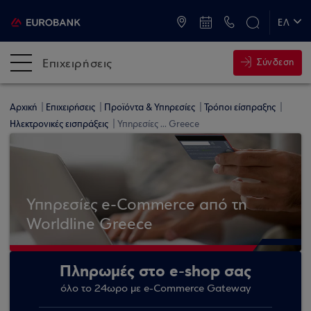
ATM & Καταστήματα
ΕΛ
EN
Επιχειρήσεις
Σύνδεση
Αρχική
Επιχειρήσεις
Προϊόντα & Υπηρεσίες
Τρόποι είσπραξης
Ηλεκτρονικές εισπράξεις
Υπηρεσίες ... Greece
Υπηρεσίες e-Commerce από τη
Worldline Greece
Πληρωμές στο e-shop σας
όλο το 24ωρο με e-Commerce Gateway