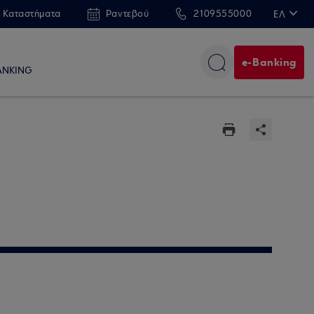
 Καταστήματα
Ραντεβού
2109555000
ΕΛ
EN
e-Banking
ANKING