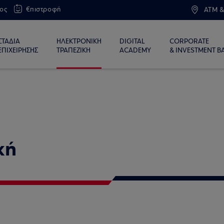
ος
€πιστροφή
ATM &
ΣΤΑΔΙΑ
ΗΛΕΚΤΡΟΝΙΚΗ
DIGITAL
CORPORATE
ΕΠΙΧΕΙΡΗΣΗΣ
ΤΡΑΠΕΖΙΚΗ
ACADEMY
& INVESTMENT B
κή