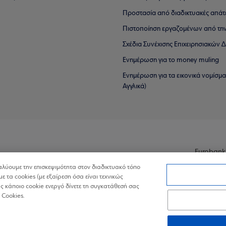
Προστασία από διαδικτυακές απάτ
Πιστοποίηση εργαζομένων από την
Σχέδια Συνέχισης Επιχειρησιακών
Ενημέρωση για το money muling
Ενημέρωση για τα εικονικά νομίσμ
Αγγλικά)
Eurobank
ναλύουμε την επισκεψιμότητα στον διαδικτυακό τόπο
με τα cookies (με εξαίρεση όσα είναι τεχνικώς
 κάποιο cookie ενεργό δίνετε τη συγκατάθεσή σας
 Cookies.
ά Δεδομένα στον Διαδικτυακό Τόπο
Πολιτική Cookies
Δήλωση Πρ