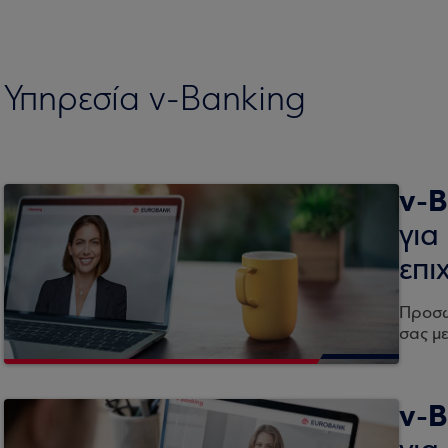
Υπηρεσία v-Banking
v-B
για
επι
Προσω
σας με
v-B