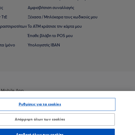
ες
Αμφισβήτηση συναλλαγής
 ΤτΕ
Ξέχασα / Μπλόκαρα τους κωδικούς μου
 ∆ραστηριοτήτων
Το ΑΤΜ κράτησε την κάρτα μου
Έπαθε βλάβη το POS μου
ατα (μόνο
Υπολογιστής IBAN
 Mobile App
Ρυθμίσεις για τα cookies
Απόρριψη όλων των cookies
οσβασιμότητας
Sitemap
Αποδοχή όλων των cookies