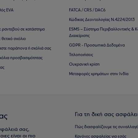
θός EVA
FATCA / CRS / DAC6
Κώδικας Δεοντολογίας Ν.4224/2013
τε ραντεβού σε κατάστημα
ESMS – Σύστημα Περιβαλλοντικής & Κ
Διαχείρισης
ε θετικό σχόλιο
GDPR - Προσωπικά Δεδομένα
αστε παράπονα ή σχόλιά σας
Τιτλοποιήσεις
 σχόλια προσβασιμότητας
Ουκρανική κρίση
ίας
Μεταφορές χρημάτων στην Ινδία
Για τη δική σας ασφάλε
ας
Πώς διασφαλίζουμε τις συναλλαγέ
σφάλειά σας,
ιες είναι οι πιο
Κανόνες ασφαλείας για εσάς