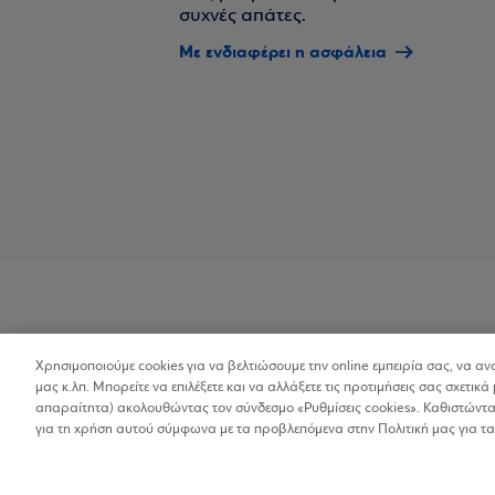
συχνές απάτες.
Με ενδιαφέρει η ασφάλεια
Χρησιμοποιούμε cookies για να βελτιώσουμε την online εμπειρία σας, να α
Προσβασιμότητα
μας κ.λπ. Μπορείτε να επιλέξετε και να αλλάξετε τις προτιμήσεις σας σχετικά 
απαραίτητα) ακολουθώντας τον σύνδεσμο «Ρυθμίσεις cookies». Καθιστώντας
για τη χρήση αυτού σύμφωνα με τα προβλεπόμενα στην Πολιτική μας για τα
Copyright © 2026
Όροι Χρήσης
Προσωπικ