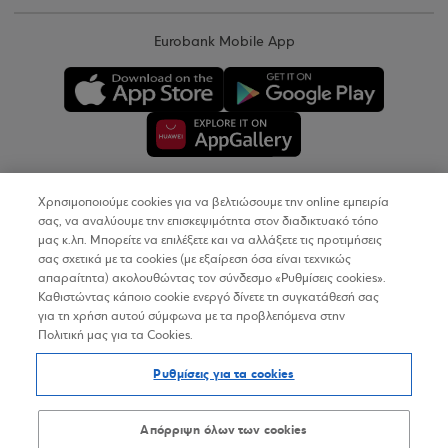
Eurobank Mobile App
Χρησιμοποιούμε cookies για να βελτιώσουμε την online εμπειρία
Copyright © 2026
σας, να αναλύουμε την επισκεψιμότητα στον διαδικτυακό τόπο
μας κ.λπ. Μπορείτε να επιλέξετε και να αλλάξετε τις προτιμήσεις
σας σχετικά με τα cookies (με εξαίρεση όσα είναι τεχνικώς
Όροι Χρήσης
απαραίτητα) ακολουθώντας τον σύνδεσμο «Ρυθμίσεις cookies».
Καθιστώντας κάποιο cookie ενεργό δίνετε τη συγκατάθεσή σας
Προσωπικά Δεδομένα στον Διαδικτυακό Τόπο
για τη χρήση αυτού σύμφωνα με τα προβλεπόμενα στην
Πολιτική μας για τα Cookies.
Πολιτική Cookies
Ρυθμίσεις για τα cookies
Δήλωση Προσβασιμότητας
Sitemap
Απόρριψη όλων των cookies