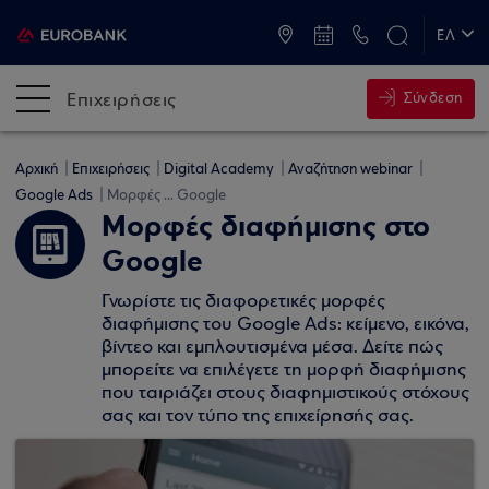
ATM & Καταστήματα
ΕΛ
EN
Επιχειρήσεις
Σύνδεση
Αρχική
Επιχειρήσεις
Digital Academy
Αναζήτηση webinar
Google Ads
Μορφές ... Google
Μορφές διαφήμισης στο
Google
Γνωρίστε τις διαφορετικές μορφές
διαφήμισης του Google Ads: κείμενο, εικόνα,
βίντεο και εμπλουτισμένα μέσα. Δείτε πώς
μπορείτε να επιλέγετε τη μορφή διαφήμισης
που ταιριάζει στους διαφημιστικούς στόχους
σας και τον τύπο της επιχείρησής σας.