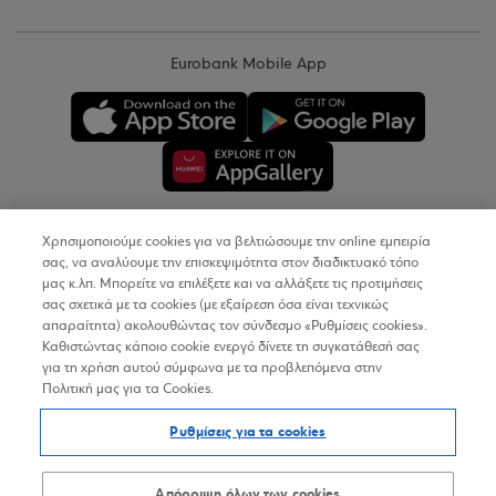
Eurobank Mobile App
Χρησιμοποιούμε cookies για να βελτιώσουμε την online εμπειρία
Copyright © 2026
σας, να αναλύουμε την επισκεψιμότητα στον διαδικτυακό τόπο
μας κ.λπ. Μπορείτε να επιλέξετε και να αλλάξετε τις προτιμήσεις
σας σχετικά με τα cookies (με εξαίρεση όσα είναι τεχνικώς
Όροι Χρήσης
απαραίτητα) ακολουθώντας τον σύνδεσμο «Ρυθμίσεις cookies».
Καθιστώντας κάποιο cookie ενεργό δίνετε τη συγκατάθεσή σας
Προσωπικά Δεδομένα στον Διαδικτυακό Τόπο
για τη χρήση αυτού σύμφωνα με τα προβλεπόμενα στην
Πολιτική μας για τα Cookies.
Πολιτική Cookies
Ρυθμίσεις για τα cookies
Δήλωση Προσβασιμότητας
Sitemap
Απόρριψη όλων των cookies