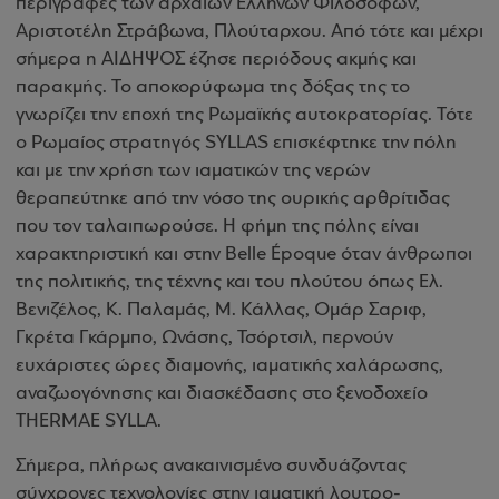
περιγραφές των αρχαίων Ελλήνων Φιλοσόφων,
Αριστοτέλη Στράβωνα, Πλούταρχου. Από τότε και μέχρι
σήμερα η ΑΙΔΗΨΟΣ έζησε περιόδους ακμής και
παρακμής. Το αποκορύφωμα της δόξας της το
γνωρίζει την εποχή της Ρωμαϊκής αυτοκρατορίας. Τότε
ο Ρωμαίος στρατηγός SYLLAS επισκέφτηκε την πόλη
και με την χρήση των ιαματικών της νερών
θεραπεύτηκε από την νόσο της ουρικής αρθρίτιδας
που τον ταλαιπωρούσε. Η φήμη της πόλης είναι
χαρακτηριστική και στην Belle Époque όταν άνθρωποι
της πολιτικής, της τέχνης και του πλούτου όπως Ελ.
Βενιζέλος, Κ. Παλαμάς, Μ. Κάλλας, Ομάρ Σαριφ,
Γκρέτα Γκάρμπο, Ωνάσης, Τσόρτσιλ, περνούν
ευχάριστες ώρες διαμονής, ιαματικής χαλάρωσης,
αναζωογόνησης και διασκέδασης στο ξενοδοχείο
THERMAE SYLLA.
Σήμερα, πλήρως ανακαινισμένο συνδυάζοντας
σύγχρονες τεχνολογίες στην ιαματική λουτρο-