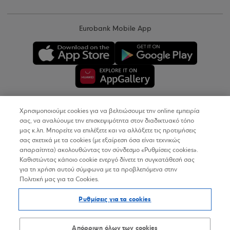
Eurobank Mobile App
Χρησιμοποιούμε cookies για να βελτιώσουμε την online εμπειρία
Copyright © 2026
σας, να αναλύουμε την επισκεψιμότητα στον διαδικτυακό τόπο
μας κ.λπ. Μπορείτε να επιλέξετε και να αλλάξετε τις προτιμήσεις
σας σχετικά με τα cookies (με εξαίρεση όσα είναι τεχνικώς
Όροι Χρήσης
απαραίτητα) ακολουθώντας τον σύνδεσμο «Ρυθμίσεις cookies».
Καθιστώντας κάποιο cookie ενεργό δίνετε τη συγκατάθεσή σας
Προσωπικά Δεδομένα στον Διαδικτυακό Τόπο
για τη χρήση αυτού σύμφωνα με τα προβλεπόμενα στην
Πολιτική μας για τα Cookies.
Πολιτική Cookies
Ρυθμίσεις για τα cookies
Δήλωση Προσβασιμότητας
Sitemap
Απόρριψη όλων των cookies