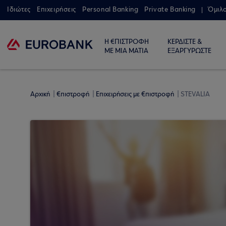
Ιδιώτες
Επιχειρήσεις
Personal Banking
Private Banking
Όμιλ
Η €ΠΙΣΤΡΟΦΗ
ΚΕΡΔΙΣΤΕ &
ΜΕ ΜΙΑ ΜΑΤΙΑ
ΕΞΑΡΓΥΡΩΣΤΕ
Αρχική
€πιστροφή
Επιχειρήσεις με €πιστροφή
STEVALIA