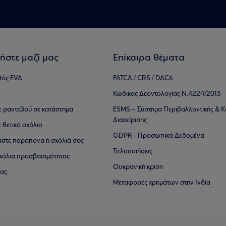
ήστε μαζί μας
Επίκαιρα θέματα
θός EVA
FATCA / CRS / DAC6
Κώδικας Δεοντολογίας Ν.4224/2013
τε ραντεβού σε κατάστημα
ESMS – Σύστημα Περιβαλλοντικής & Κ
Διαχείρισης
ε θετικό σχόλιο
GDPR - Προσωπικά Δεδομένα
αστε παράπονα ή σχόλιά σας
Τιτλοποιήσεις
 σχόλια προσβασιμότητας
Ουκρανική κρίση
ίας
Μεταφορές χρημάτων στην Ινδία