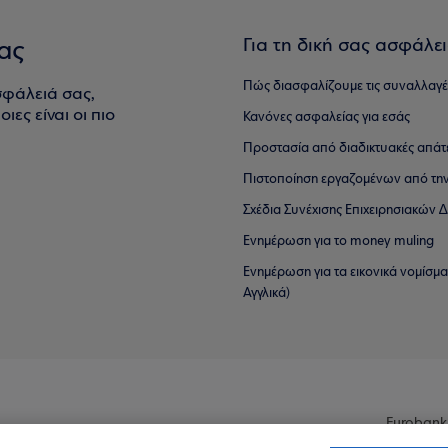
Για τη δική σας ασφάλε
ας
Πώς διασφαλίζουμε τις συναλλαγέ
σφάλειά σας,
ιες είναι οι πιο
Κανόνες ασφαλείας για εσάς
Προστασία από διαδικτυακές απάτ
Πιστοποίηση εργαζομένων από την
Σχέδια Συνέχισης Επιχειρησιακών
Ενημέρωση για το money muling
Ενημέρωση για τα εικονικά νομίσμ
Αγγλικά)
Eurobank