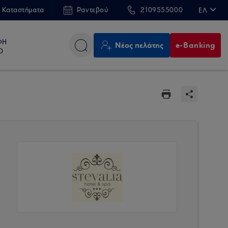
 Καταστήματα
Ραντεβού
2109555000
ΕΛ
EN
ΦΗ
Νέος πελάτης
e-Banking
Ο