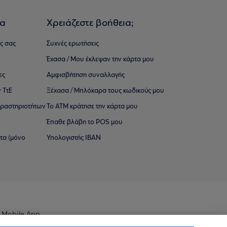
ια
Χρειάζεστε βοήθεια;
ς σας
Συχνές ερωτήσεις
Έχασα / Μου έκλεψαν την κάρτα μου
ες
Αμφισβήτηση συναλλαγής
 ΤτΕ
Ξέχασα / Μπλόκαρα τους κωδικούς μου
 ∆ραστηριοτήτων
Το ΑΤΜ κράτησε την κάρτα μου
Έπαθε βλάβη το POS μου
ατα (μόνο
Υπολογιστής IBAN
 Mobile App