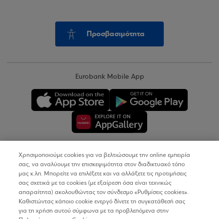
Προσβασιμότητα
Eurobank Mobile App
Χρησιμοποιούμε cookies για να βελτιώσουμε την online εμπειρία
Copyright © 2026
σας, να αναλύουμε την επισκεψιμότητα στον διαδικτυακό τόπο
μας κ.λπ. Μπορείτε να επιλέξετε και να αλλάξετε τις προτιμήσεις
σας σχετικά με τα cookies (με εξαίρεση όσα είναι τεχνικώς
Όροι Χρήσης
απαραίτητα) ακολουθώντας τον σύνδεσμο «Ρυθμίσεις cookies».
Καθιστώντας κάποιο cookie ενεργό δίνετε τη συγκατάθεσή σας
Προσωπικά Δεδομένα στον Διαδικτυακό Τόπο
για τη χρήση αυτού σύμφωνα με τα προβλεπόμενα στην