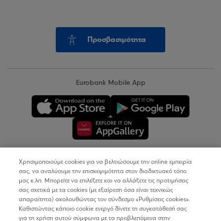
Προσβασιμότητα
Eurobank Mobile App
Χρησιμοποιούμε cookies για να βελτιώσουμε την online εμπειρία
Copyright © 2026
σας, να αναλύουμε την επισκεψιμότητα στον διαδικτυακό τόπο
μας κ.λπ. Μπορείτε να επιλέξετε και να αλλάξετε τις προτιμήσεις
σας σχετικά με τα cookies (με εξαίρεση όσα είναι τεχνικώς
Όροι Χρήσης
απαραίτητα) ακολουθώντας τον σύνδεσμο «Ρυθμίσεις cookies».
Καθιστώντας κάποιο cookie ενεργό δίνετε τη συγκατάθεσή σας
Προσωπικά Δεδομένα στον Διαδικτυακό Τόπο
για τη χρήση αυτού σύμφωνα με τα προβλεπόμενα στην