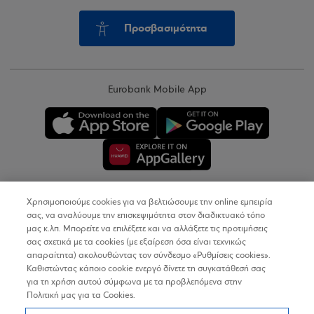
Προσβασιμότητα
Eurobank Mobile App
Χρησιμοποιούμε cookies για να βελτιώσουμε την online εμπειρία
Copyright © 2026
σας, να αναλύουμε την επισκεψιμότητα στον διαδικτυακό τόπο
μας κ.λπ. Μπορείτε να επιλέξετε και να αλλάξετε τις προτιμήσεις
σας σχετικά με τα cookies (με εξαίρεση όσα είναι τεχνικώς
Όροι Χρήσης
απαραίτητα) ακολουθώντας τον σύνδεσμο «Ρυθμίσεις cookies».
Καθιστώντας κάποιο cookie ενεργό δίνετε τη συγκατάθεσή σας
Προσωπικά Δεδομένα στον Διαδικτυακό Τόπο
για τη χρήση αυτού σύμφωνα με τα προβλεπόμενα στην
Πολιτική μας για τα Cookies.
Πολιτική Cookies