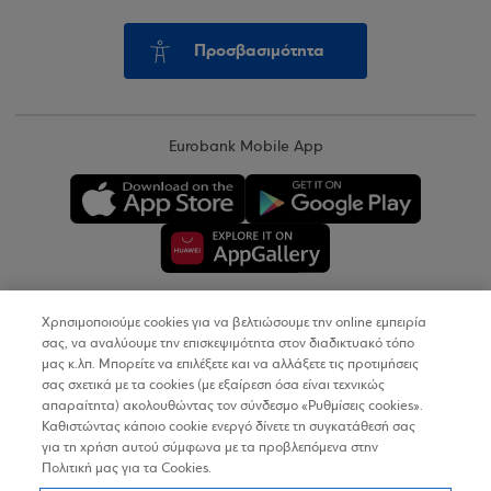
Προσβασιμότητα
Eurobank Mobile App
Χρησιμοποιούμε cookies για να βελτιώσουμε την online εμπειρία
Copyright © 2026
σας, να αναλύουμε την επισκεψιμότητα στον διαδικτυακό τόπο
μας κ.λπ. Μπορείτε να επιλέξετε και να αλλάξετε τις προτιμήσεις
σας σχετικά με τα cookies (με εξαίρεση όσα είναι τεχνικώς
Όροι Χρήσης
απαραίτητα) ακολουθώντας τον σύνδεσμο «Ρυθμίσεις cookies».
Καθιστώντας κάποιο cookie ενεργό δίνετε τη συγκατάθεσή σας
Προσωπικά Δεδομένα στον Διαδικτυακό Τόπο
για τη χρήση αυτού σύμφωνα με τα προβλεπόμενα στην
Πολιτική μας για τα Cookies.
Πολιτική Cookies