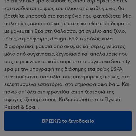
το επιβλητικό spa ξενοδοχείο, όπου κυριαρχεί το στυλ
και αναδύεται το φως του ήλιου από κάθε γωνιά, θα
βρεθείτε μπροστά στο καταφύγιο που φαντάζεστε: Μια
πολυτελής σουίτα ή ένα deluxe ή και elite club δωμάτιο
με μαγευτική θέα στη θάλασσα, φτιαγμένο από ξύλο,
ιδέες, ατμόσφαιρα, design. Εδώ ο χρόνος κυλά
διαφορετικά, μακριά από σκέψεις και στρες, γεμάτος
μόνο από συγκινήσεις, ξεγνοιασιά και απολαύσεις που
σας περιμένουν σε κάθε σημείο: στο σύγχρονο Serenity
spa με την υπογραφή της διάσημης εταιρείας ESPA,
στην απέραντη παραλία, στις πανέμορφες πισίνες, στα
εκλεπτυσμένα εστιατόρια, στα ατμοσφαιρικά bar… Και
πάνω απ’ όλα στη φροντίδα και τη ζεστασιά της
άψογης εξυπηρέτησης. Καλωσορίσατε στο Elysium
Resort & Spa…
ΒΡΙΣΚΩ το ξενοδοχείο