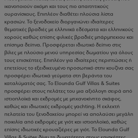
ικανοποιούν ακόμη και τους πιο απαιτητικούς
ουρανίσκους. Επιπλέον διαθέτει πλούσια λίστα
κρασιών. Το ξενοδοχείο διοργανώνει ιδιαίτερες
θεματικές βραδιές με ελληνικά εδέσματα και ελληνικούς
χορούς καθώς επίσης φιλικές βραδιές μπάρμπεκιου και
επίσημα δείπνα. Προσφέρεται ιδιωτικό δείπνο στις
βίλες με πλούσιο μενού υπηρεσίας δωματίου για όλους
τους επισκέπτες. Επιπλέον για ιδιαίτερες περιπτώσεις ή
επετείους το εξειδικευμένο προσωπικό στην κουζίνα σας
προσφέρει ιδιωτικά γεύματα στη βεράντα του
καταλύματός σας. Το Elounda Gulf Villas & Suites
προσφέρει στους πελάτες του μια αξιόλογη σειρά από
ιστιοπλοϊκά και εκδρομές με μηχανοκίνητο σκάφος,
καθώς και ιδιωτικές εκδρομές yachting. Η εκλεκτή
πελατεία του ξενοδοχείου μπορεί να απολαύσει μεγάλη
ποικιλία από εκδρομές με γιότ και ιστιοπλοϊκό, καθώς
επίσης ιδιωτικές κρουαζιέρες με γιότ. Το Elounda Gulf
Villas & Suites δίνει τη δυνατότητα στους επισκέπτες