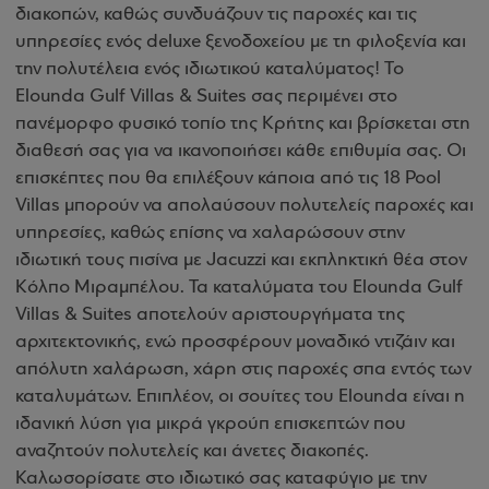
διακοπών, καθώς συνδυάζουν τις παροχές και τις
υπηρεσίες ενός deluxe ξενοδοχείου με τη φιλοξενία και
την πολυτέλεια ενός ιδιωτικού καταλύματος! Το
Elounda Gulf Villas & Suites σας περιμένει στο
πανέμορφο φυσικό τοπίο της Κρήτης και βρίσκεται στη
διαθεσή σας για να ικανοποιήσει κάθε επιθυμία σας. Οι
επισκέπτες που θα επιλέξουν κάποια από τις 18 Pool
Villas μπορούν να απολαύσουν πολυτελείς παροχές και
υπηρεσίες, καθώς επίσης να χαλαρώσουν στην
ιδιωτική τους πισίνα με Jacuzzi και εκπληκτική θέα στον
Κόλπο Μιραμπέλου. Τα καταλύματα του Elounda Gulf
Villas & Suites αποτελούν αριστουργήματα της
αρχιτεκτονικής, ενώ προσφέρουν μοναδικό ντιζάιν και
απόλυτη χαλάρωση, χάρη στις παροχές σπα εντός των
καταλυμάτων. Επιπλέον, οι σουίτες του Elounda είναι η
ιδανική λύση για μικρά γκρούπ επισκεπτών που
αναζητούν πολυτελείς και άνετες διακοπές.
Καλωσορίσατε στο ιδιωτικό σας καταφύγιο με την