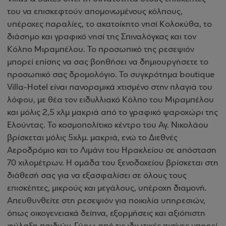
του να επισκεφτούν απομονωμένους κόλπους,
υπέροχες παραλίες, το ακατοίκητο νησί Κολοκύθα, το
διάσημο και γραφικό νησί της Σπιναλόγκας και τον
Κόλπο Μιραμπέλου. Το προσωπικό της ρεσεψιόν
μπορεί επίσης να σας βοηθήσει να δημιουργήσετε το
προσωπικό σας δρομολόγιο. Το συγκρότημα boutique
Villa-Hotel είναι πανοραμικά χτισμένο στην πλαγιά του
λόφου, με θέα τον ειδυλλιακό Κόλπο του Μιραμπέλου
και μόλις 2,5 χλμ μακριά από το γραφικό ψαροχώρι της
Ελούντας. Το κοσμοπολίτικο κέντρο του Αγ. Νικολάου
βρίσκεται μόλις 5χλμ. μακριά, ενώ το Διεθνές
Αεροδρόμιο και το Λιμάνι του Ηρακλείου σε απόσταση
70 χιλομέτρων. Η ομάδα του ξενοδοχείου βρίσκεται στη
διάθεσή σας για να εξασφαλίσει σε όλους τους
επισκέπτες, μικρούς και μεγάλους, υπέροχη διαμονή.
Απευθυνθείτε στη ρεσεψιόν για ποικιλία υπηρεσιών,
όπως οικογενειακά δείπνα, εξορμήσεις και αξιόπιστη