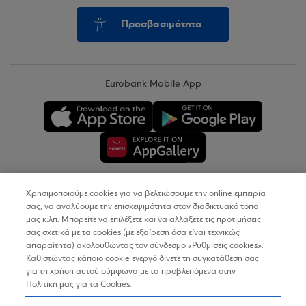
Προσβασιμότητα
Eurobank Mobile App
Χρησιμοποιούμε cookies για να βελτιώσουμε την online εμπειρία
Copyright © 2026
σας, να αναλύουμε την επισκεψιμότητα στον διαδικτυακό τόπο
μας κ.λπ. Μπορείτε να επιλέξετε και να αλλάξετε τις προτιμήσεις
σας σχετικά με τα cookies (με εξαίρεση όσα είναι τεχνικώς
Όροι Χρήσης
απαραίτητα) ακολουθώντας τον σύνδεσμο «Ρυθμίσεις cookies».
Καθιστώντας κάποιο cookie ενεργό δίνετε τη συγκατάθεσή σας
Προσωπικά Δεδομένα στον Διαδικτυακό Τόπο
για τη χρήση αυτού σύμφωνα με τα προβλεπόμενα στην
Πολιτική μας για τα Cookies.
Πολιτική Cookies