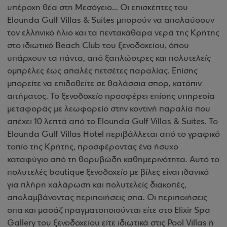
υπέροχη θέα στη Μεσόγειο... Οι επισκέπτες του
Elounda Gulf Villas & Suites μπορούν να απολαύσουν
τον ελληνικό ήλιο και τα πεντακάθαρα νερά της Κρήτης
στο ιδιωτικό Beach Club του ξενοδοχείου, όπου
υπάρχουν τα πάντα, από ξαπλώστρες και πολυτελείς
ομπρέλες έως απαλές πετσέτες παραλίας. Επίσης
μπορείτε να επιδοθείτε σε θαλάσσια σπορ, κατόπιν
αιτήματος. Το ξενοδοχείο προσφέρει επίσης υπηρεσία
μεταφοράς με λεωφορείο στην κοντινή παραλία που
απέχει 10 λεπτά από το Elounda Gulf Villas & Suites. Το
Elounda Gulf Villas Hotel περιβάλλεται από το γραφικό
τοπίο της Κρήτης, προσφέροντας ένα ήσυχο
καταφύγιο από τη θορυβώδη καθημερινότητα. Αυτό το
πολυτελές boutique ξενοδοχείο με βίλες είναι ιδανικό
για πλήρη χαλάρωση και πολυτελείς διακοπές,
απολαμβάνοντας περιποιήσεις σπα. Οι περιποιήσεις
σπα και μασάζ πραγματοποιούνται είτε στο Elixir Spa
Gallery του ξενοδοχείου είτε ιδιωτικά στις Pool Villas ή