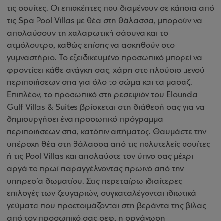
τις σουίτες. Οι επισκέπτες που διαμένουν σε κάποια από
τις Spa Pool Villas με θέα στη θάλασσα, μπορούν να
απολαύσουν τη χαλαρωτική σάουνα και το
ατμόλουτρο, καθώς επίσης να ασκηθούν στο
γυμναστήριο. Το εξειδικευμένο προσωπικό μπορεί να
φροντίσει κάθε ανάγκη σας, χάρη στο πλούσιο μενού
περιποιήσεων σπα για όλο το σώμα και τα μασάζ.
Επιπλέον, το προσωπικό στη ρεσεψιόν του Elounda
Gulf Villas & Suites βρίσκεται στη διάθεσή σας για να
δημιουργήσει ένα προσωπικό πρόγραμμα
περιποιήσεων σπα, κατόπιν αιτήματος. Θαυμάστε την
υπέροχη θέα στη θάλασσα από τις πολυτελείς σουίτες
ή τις Pool Villas και απολαύστε τον ύπνο σας μέχρι
αργά το πρωί παραγγέλνοντας πρωινό από την
υπηρεσία δωματίου. Στις περεταίρω ιδιαίτερες
επιλογές των ζευγαριών, συγκαταλέγονται ιδιωτικά
γεύματα που προετοιμάζονται στη βεράντα της βίλας
από τον προσωπικό σας σεφ, η οργάνωση