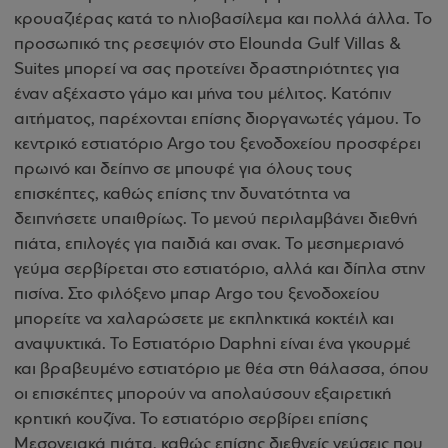
κρουαζιέρας κατά το ηλιοβασίλεμα και πολλά άλλα. Το
προσωπικό της ρεσεψιόν στο Elounda Gulf Villas &
Suites μπορεί να σας προτείνει δραστηριότητες για
έναν αξέχαστο γάμο και μήνα του μέλιτος. Κατόπιν
αιτήματος, παρέχονται επίσης διοργανωτές γάμου. Το
κεντρικό εστιατόριο Argo του ξενοδοχείου προσφέρει
πρωινό και δείπνο σε μπουφέ για όλους τους
επισκέπτες, καθώς επίσης την δυνατότητα να
δειπνήσετε υπαιθρίως. Το μενού περιλαμβάνει διεθνή
πιάτα, επιλογές για παιδιά και σνακ. Το μεσημεριανό
γεύμα σερβίρεται στο εστιατόριο, αλλά και δίπλα στην
πισίνα. Στο φιλόξενο μπαρ Argo του ξενοδοχείου
μπορείτε να χαλαρώσετε με εκπληκτικά κοκτέιλ και
αναψυκτικά. Το Εστιατόριο Daphni είναι ένα γκουρμέ
και βραβευμένο εστιατόριο με θέα στη θάλασσα, όπου
οι επισκέπτες μπορούν να απολαύσουν εξαιρετική
κρητική κουζίνα. Το εστιατόριο σερβίρει επίσης
Μεσογειακά πιάτα, καθώς επίσης διεθνείς γεύσεις που