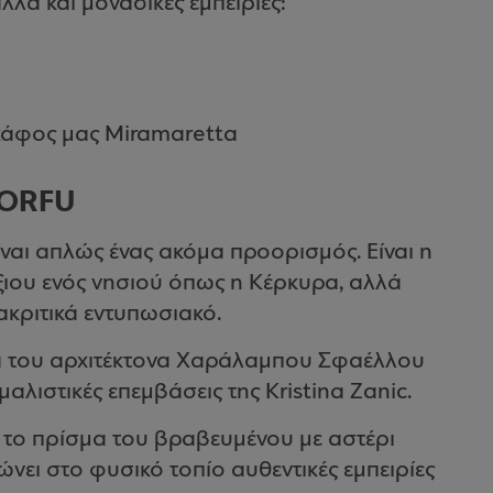
λά και μοναδικές εμπειρίες:
κάφος μας Miramaretta
CORFU
ι απλώς ένας ακόμα προορισμός. Είναι η
ιου ενός νησιού όπως η Κέρκυρα, αλλά
ακριτικά εντυπωσιακό.
α του αρχιτέκτονα Χαράλαμπου Σφαέλλου
αλιστικές επεμβάσεις της Kristina Zanic.
ό το πρίσμα του βραβευμένου με αστέρι
ει στο φυσικό τοπίο αυθεντικές εμπειρίες