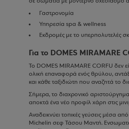
σε δωμάτια με μοντέρνο σχεδιασμό αλ
Γαστρονομία
Υπηρεσία spa & wellness
Εκδρομές με το υπερπολυτελές σ
Για το DOMES MIRAMARE 
Το DOMES MIRAMARE CORFU δεν είνα
ολική επαναφορά ενός θρύλου, αντάξ
και κάθε ταξιδιώτη που αναζητά το δι
Σήμερα, το διαχρονικό αριστούργημ
αποκτά ένα νέο προφίλ χάρη στις μινιμ
Αναδεικνύει τοπικές γεύσεις μέσα απ
Michelin σεφ Τάσου Μαντή. Ενσωματών