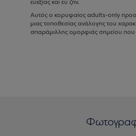
ευεξίας και ευ ζην.
Αυτός ο κορυφαίος adults-only προο
μιας τοποθεσίας ανάλογης του χαρακ
απαράμιλλης ομορφιάς σημείου που 
Φωτογραφ