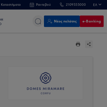
 Καταστήματα
Ραντεβού
2109555000
ΕΛ
EN
ΦΗ
Νέος πελάτης
e-Banking
Ο