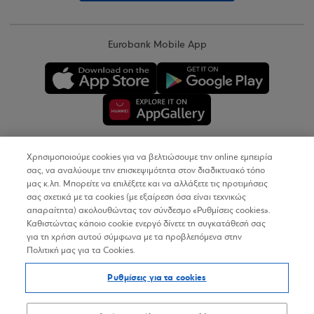
Eurobank Mobile App
Χρησιμοποιούμε cookies για να βελτιώσουμε την online εμπειρία
Copyright © 2026
σας, να αναλύουμε την επισκεψιμότητα στον διαδικτυακό τόπο
μας κ.λπ. Μπορείτε να επιλέξετε και να αλλάξετε τις προτιμήσεις
σας σχετικά με τα cookies (με εξαίρεση όσα είναι τεχνικώς
Όροι Χρήσης
απαραίτητα) ακολουθώντας τον σύνδεσμο «Ρυθμίσεις cookies».
Καθιστώντας κάποιο cookie ενεργό δίνετε τη συγκατάθεσή σας
Προσωπικά Δεδομένα στον Διαδικτυακό Τόπο
για τη χρήση αυτού σύμφωνα με τα προβλεπόμενα στην
Πολιτική μας για τα Cookies.
Πολιτική Cookies
Ρυθμίσεις για τα cookies
Δήλωση Προσβασιμότητας
Sitemap