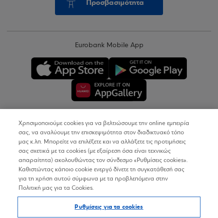
Προσβασιμότητα
Eurobank Mobile App
Χρησιμοποιούμε cookies για να βελτιώσουμε την online εμπειρία
Copyright © 2026
σας, να αναλύουμε την επισκεψιμότητα στον διαδικτυακό τόπο
μας κ.λπ. Μπορείτε να επιλέξετε και να αλλάξετε τις προτιμήσεις
σας σχετικά με τα cookies (με εξαίρεση όσα είναι τεχνικώς
Όροι Χρήσης
απαραίτητα) ακολουθώντας τον σύνδεσμο «Ρυθμίσεις cookies».
Καθιστώντας κάποιο cookie ενεργό δίνετε τη συγκατάθεσή σας
Προσωπικά Δεδομένα στον Διαδικτυακό Τόπο
για τη χρήση αυτού σύμφωνα με τα προβλεπόμενα στην
Πολιτική μας για τα Cookies.
Πολιτική Cookies
Ρυθμίσεις για τα cookies
Δήλωση Προσβασιμότητας