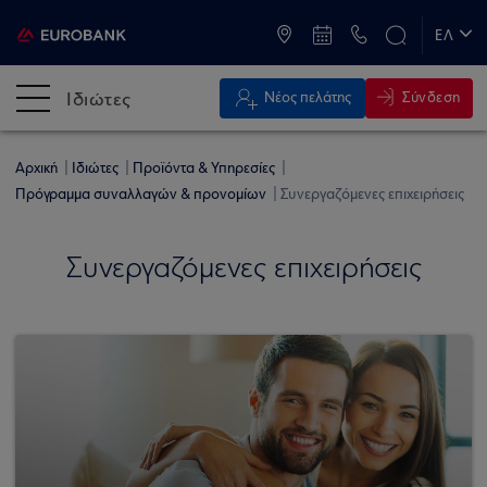
ATM & Καταστήματα
ΕΛ
EN
Ιδιώτες
Σύνδεση
Νέος πελάτης
Αρχική
Ιδιώτες
Προϊόντα & Υπηρεσίες
Πρόγραμμα συναλλαγών & προνομίων
Συνεργαζόμενες επιχειρήσεις
Συνεργαζόμενες επιχειρήσεις