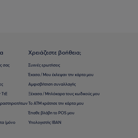
ια
Χρειάζεστε βοήθεια;
ς σας
Συχνές ερωτήσεις
Έχασα / Μου έκλεψαν την κάρτα μου
ες
Αμφισβήτηση συναλλαγής
 ΤτΕ
Ξέχασα / Μπλόκαρα τους κωδικούς μου
 ∆ραστηριοτήτων
Το ΑΤΜ κράτησε την κάρτα μου
Έπαθε βλάβη το POS μου
ατα (μόνο
Υπολογιστής IBAN