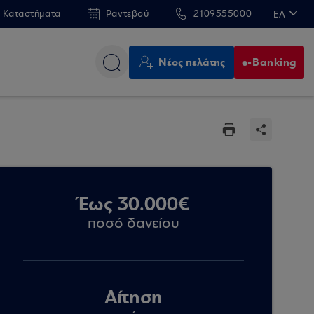
 Καταστήματα
Ραντεβού
2109555000
ΕΛ
EN
Νέος πελάτης
e-Banking
Έως 30.000€
ποσό δανείου
Αίτηση