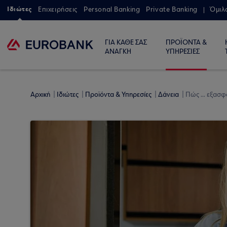
Ιδιώτες
Επιχειρήσεις
Personal Banking
Private Banking
Όμιλ
ΓΙΑ ΚΑΘΕ ΣΑΣ
ΠΡΟΪΟΝΤΑ &
ΑΝΑΓΚΗ
ΥΠΗΡΕΣΙΕΣ
Αρχική
Ιδιώτες
Προϊόντα & Υπηρεσίες
Δάνεια
Πώς ... εξασφ