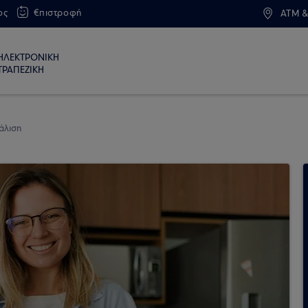
ος
€πιστροφή
ATM &
ΗΛΕΚΤΡΟΝΙΚΗ
ΤΡΑΠΕΖΙΚΗ
άλιση