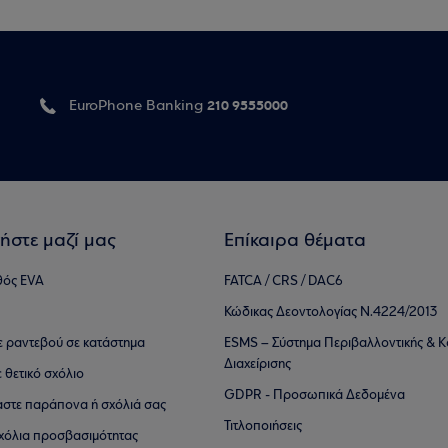
210 9555000
EuroPhone Banking
ήστε μαζί μας
Επίκαιρα θέματα
θός EVA
FATCA / CRS / DAC6
Κώδικας Δεοντολογίας Ν.4224/2013
τε ραντεβού σε κατάστημα
ESMS – Σύστημα Περιβαλλοντικής & Κ
Διαχείρισης
ε θετικό σχόλιο
GDPR - Προσωπικά Δεδομένα
αστε παράπονα ή σχόλιά σας
Τιτλοποιήσεις
 σχόλια προσβασιμότητας