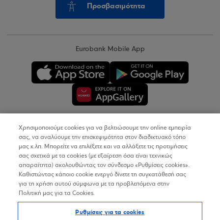
Προσβασιμότητα
Eurobank Mobile App
Χρησιμοποιούμε cookies για να βελτιώσουμε την online εμπειρία
Copyright © 2026
σας, να αναλύουμε την επισκεψιμότητα στον διαδικτυακό τόπο
μας κ.λπ. Μπορείτε να επιλέξετε και να αλλάξετε τις προτιμήσεις
σας σχετικά με τα cookies (με εξαίρεση όσα είναι τεχνικώς
Όροι Χρήσης
απαραίτητα) ακολουθώντας τον σύνδεσμο «Ρυθμίσεις cookies».
Καθιστώντας κάποιο cookie ενεργό δίνετε τη συγκατάθεσή σας
Προσωπικά Δεδομένα στον Διαδικτυακό Τόπο
για τη χρήση αυτού σύμφωνα με τα προβλεπόμενα στην
Πολιτική μας για τα Cookies.
Πολιτική Cookies
Ρυθμίσεις για τα cookies
Δήλωση Προσβασιμότητας