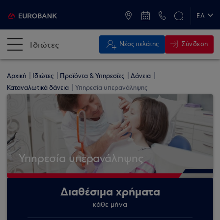
ATM & Καταστήματα
ΕΛ
EN
Ιδιώτες
Σύνδεση
Νέος πελάτης
Αρχική
Ιδιώτες
Προϊόντα & Υπηρεσίες
Δάνεια
Καταναλωτικά δάνεια
Υπηρεσία υπερανάληψης
Υπηρεσία υπερανάληψης
Διαθέσιμα χρήματα
κάθε μήνα