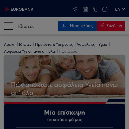
ATM & Καταστήματα
ΕΛ
EN
Ιδιώτες
Σύνδεση
Νέος πελάτης
Αρχική
Ιδιώτες
Προϊόντα & Υπηρεσίες
Ασφάλειες
Υγεία
Ασφάλεια Υγεία πάνω απ’ όλα
Πώς ... όλα
Πώς αποκτάτε ασφάλεια Υγεία πάνω
απ’ όλα
Μία επίσκεψη
σε κατάστημά μας