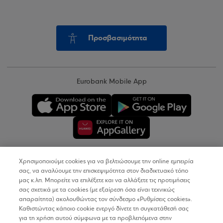
Προσβασιμότητα
Eurobank Mobile App
Χρησιμοποιούμε cookies για να βελτιώσουμε την online εμπειρία
Copyright © 2026
σας, να αναλύουμε την επισκεψιμότητα στον διαδικτυακό τόπο
μας κ.λπ. Μπορείτε να επιλέξετε και να αλλάξετε τις προτιμήσεις
σας σχετικά με τα cookies (με εξαίρεση όσα είναι τεχνικώς
Όροι Χρήσης
απαραίτητα) ακολουθώντας τον σύνδεσμο «Ρυθμίσεις cookies».
Καθιστώντας κάποιο cookie ενεργό δίνετε τη συγκατάθεσή σας
Προσωπικά Δεδομένα στον Διαδικτυακό Τόπο
για τη χρήση αυτού σύμφωνα με τα προβλεπόμενα στην