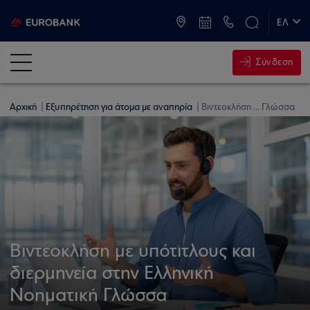
ATM & Καταστήματα
ΕΛ
EN
Σύνδεση
Αρχική
Εξυπηρέτηση για άτομα με αναπηρία
Βιντεοκλήση ... Γλώσσα
Βιντεοκλήση με υπότιτλους και
διερμηνεία στην Ελληνική
Νοηματική Γλώσσα