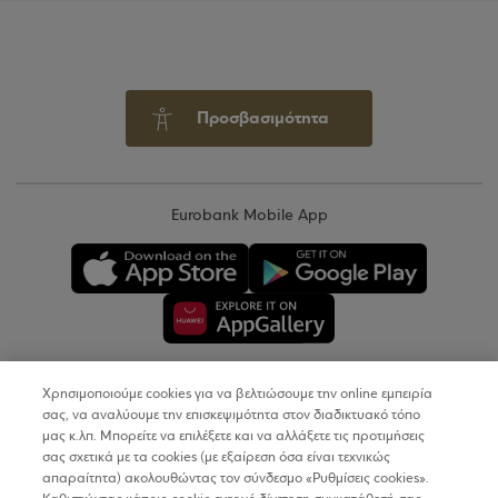
Προσβασιμότητα
Eurobank Mobile App
Χρησιμοποιούμε cookies για να βελτιώσουμε την online εμπειρία
Copyright © 2026
σας, να αναλύουμε την επισκεψιμότητα στον διαδικτυακό τόπο
μας κ.λπ. Μπορείτε να επιλέξετε και να αλλάξετε τις προτιμήσεις
σας σχετικά με τα cookies (με εξαίρεση όσα είναι τεχνικώς
Όροι Χρήσης
απαραίτητα) ακολουθώντας τον σύνδεσμο «Ρυθμίσεις cookies».