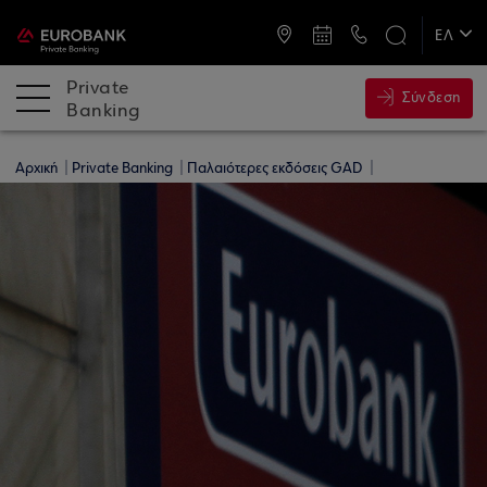
ATM & Καταστήματα
ΕΛ
EN
Private
Σύνδεση
Banking
Αρχική
Private Banking
Παλαιότερες εκδόσεις GAD