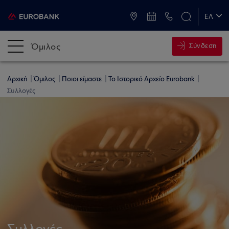
ATM & Καταστήματα
ΕΛ
EN
Όμιλος
Σύνδεση
Αρχική
Όμιλος
Ποιοι είμαστε
Το Ιστορικό Αρχείο Eurobank
Συλλογές