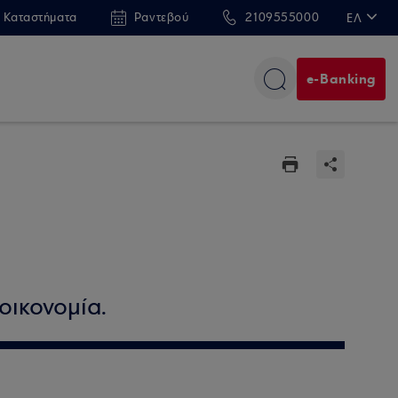
 Καταστήματα
Ραντεβού
2109555000
ΕΛ
EN
e-Banking
οικονομία.