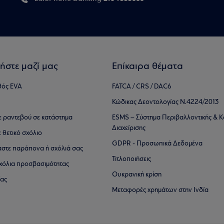
ήστε μαζί μας
Επίκαιρα θέματα
θός EVA
FATCA / CRS / DAC6
Κώδικας Δεοντολογίας Ν.4224/2013
τε ραντεβού σε κατάστημα
ESMS – Σύστημα Περιβαλλοντικής & Κ
Διαχείρισης
ε θετικό σχόλιο
GDPR - Προσωπικά Δεδομένα
αστε παράπονα ή σχόλιά σας
Τιτλοποιήσεις
 σχόλια προσβασιμότητας
Ουκρανική κρίση
ίας
Μεταφορές χρημάτων στην Ινδία