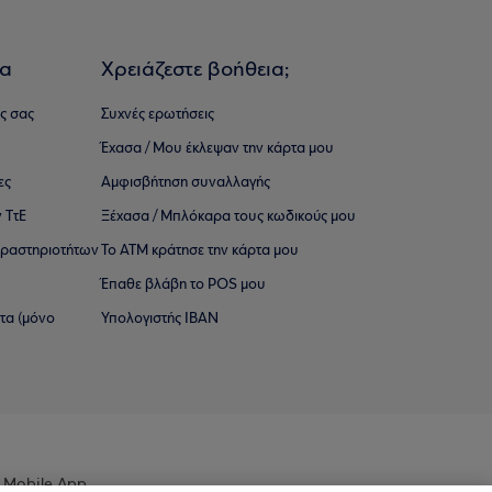
ια
Χρειάζεστε βοήθεια;
ς σας
Συχνές ερωτήσεις
Έχασα / Μου έκλεψαν την κάρτα μου
ες
Αμφισβήτηση συναλλαγής
 ΤτΕ
Ξέχασα / Μπλόκαρα τους κωδικούς μου
 ∆ραστηριοτήτων
Το ΑΤΜ κράτησε την κάρτα μου
Έπαθε βλάβη το POS μου
ατα (μόνο
Υπολογιστής IBAN
 Mobile App