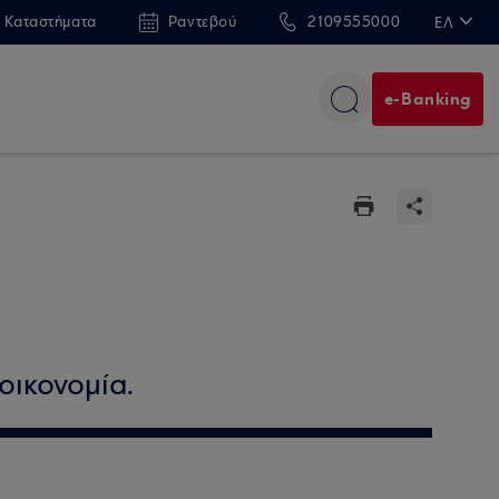
 Καταστήματα
Ραντεβού
2109555000
ΕΛ
EN
e-Banking
οικονομία.