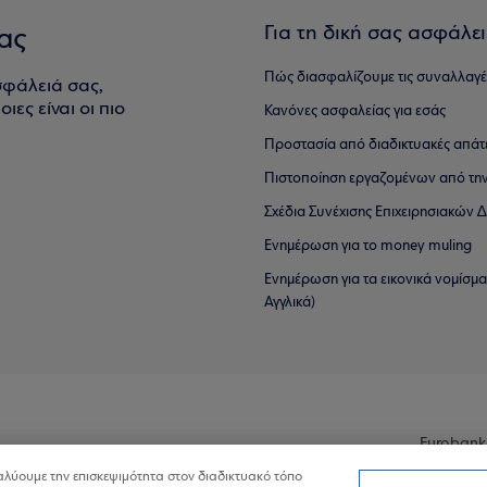
Για τη δική σας ασφάλε
ας
Πώς διασφαλίζουμε τις συναλλαγέ
σφάλειά σας,
ιες είναι οι πιο
Κανόνες ασφαλείας για εσάς
Προστασία από διαδικτυακές απάτ
Πιστοποίηση εργαζομένων από την
Σχέδια Συνέχισης Επιχειρησιακών
Ενημέρωση για το money muling
Ενημέρωση για τα εικονικά νομίσμ
Αγγλικά)
Eurobank
ναλύουμε την επισκεψιμότητα στον διαδικτυακό τόπο