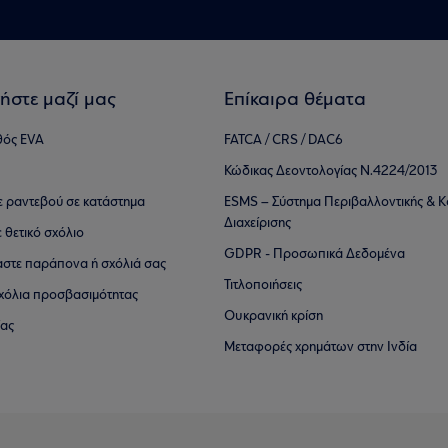
ήστε μαζί μας
Επίκαιρα θέματα
θός EVA
FATCA / CRS / DAC6
Κώδικας Δεοντολογίας Ν.4224/2013
τε ραντεβού σε κατάστημα
ESMS – Σύστημα Περιβαλλοντικής & Κ
Διαχείρισης
ε θετικό σχόλιο
GDPR - Προσωπικά Δεδομένα
αστε παράπονα ή σχόλιά σας
Τιτλοποιήσεις
 σχόλια προσβασιμότητας
Ουκρανική κρίση
ίας
Μεταφορές χρημάτων στην Ινδία