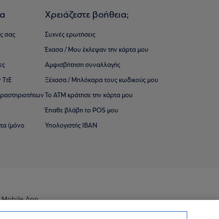
ια
Χρειάζεστε βοήθεια;
ς σας
Συχνές ερωτήσεις
Έχασα / Μου έκλεψαν την κάρτα μου
ες
Αμφισβήτηση συναλλαγής
 ΤτΕ
Ξέχασα / Μπλόκαρα τους κωδικούς μου
 ∆ραστηριοτήτων
Το ΑΤΜ κράτησε την κάρτα μου
Έπαθε βλάβη το POS μου
ατα (μόνο
Υπολογιστής IBAN
 Mobile App