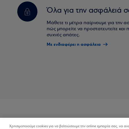
Όλα για την ασφάλειά σ
Μάθετε τι μέτρα παίρνουμε για την α
πώς μπορείτε να προστατευτείτε και πο
συχνές απάτες.
Με ενδιαφέρει η ασφάλεια
Χρησιμοποιούμε cookies για να βελτιώσουμε την online εμπειρία σας, να α