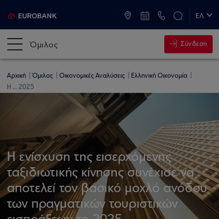
ATM & Καταστήματα
ΕΛ
EN
Όμιλος
Σύνδεση
Αρχική
Όμιλος
Οικονομικές Αναλύσεις
Ελληνική Οικονομία
Η ... 2025
Η ενίσχυση της εισερχόμενης
ταξιδιωτικής κίνησης συνέχισε να
αποτελεί τον βασικό μοχλό ανόδου
των πραγματικών τουριστικών