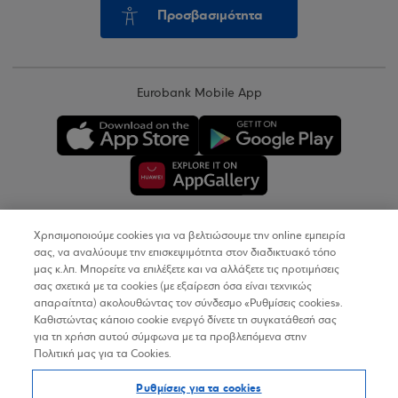
Προσβασιμότητα
Eurobank Mobile App
Χρησιμοποιούμε cookies για να βελτιώσουμε την online εμπειρία
Copyright © 2026
σας, να αναλύουμε την επισκεψιμότητα στον διαδικτυακό τόπο
μας κ.λπ. Μπορείτε να επιλέξετε και να αλλάξετε τις προτιμήσεις
σας σχετικά με τα cookies (με εξαίρεση όσα είναι τεχνικώς
Όροι Χρήσης
απαραίτητα) ακολουθώντας τον σύνδεσμο «Ρυθμίσεις cookies».
Καθιστώντας κάποιο cookie ενεργό δίνετε τη συγκατάθεσή σας
Προσωπικά Δεδομένα στον Διαδικτυακό Τόπο
για τη χρήση αυτού σύμφωνα με τα προβλεπόμενα στην
Πολιτική μας για τα Cookies.
Πολιτική Cookies
Ρυθμίσεις για τα cookies
Δήλωση Προσβασιμότητας