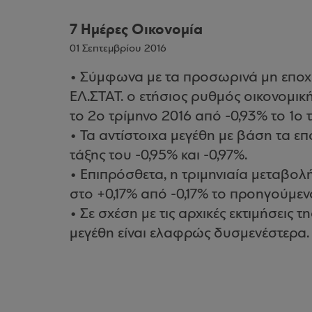
7 Ημέρες Οικονομία
01 Σεπτεμβρίου 2016
• Σύμφωνα με τα προσωρινά μη εποχι
ΕΛ.ΣΤΑΤ. ο ετήσιος ρυθμός οικονομι
το 2ο τρίμηνο 2016 από -0,93% το 1ο 
• Τα αντίστοιχα μεγέθη με βάση τα επ
τάξης του -0,95% και -0,97%.
• Επιπρόσθετα, η τριμηνιαία μεταβ
στο +0,17% από -0,17% το προηγούμεν
• Σε σχέση με τις αρχικές εκτιμήσεις 
μεγέθη είναι ελαφρώς δυσμενέστερα.