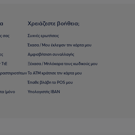
ια
Χρειάζεστε βοήθεια;
ς σας
Συχνές ερωτήσεις
Έχασα / Μου έκλεψαν την κάρτα μου
ες
Αμφισβήτηση συναλλαγής
 ΤτΕ
Ξέχασα / Μπλόκαρα τους κωδικούς μου
 ∆ραστηριοτήτων
Το ΑΤΜ κράτησε την κάρτα μου
Έπαθε βλάβη το POS μου
ατα (μόνο
Υπολογιστής IBAN