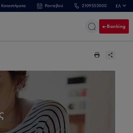
 Καταστήματα
Ραντεβού
2109555000
ΕΛ
EN
e-Banking
ς