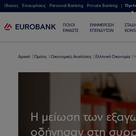
Όμιλ
Ιδιώτες
Επιχειρήσεις
Personal Banking
Private Banking
ΠΟΙΟΙ
ΕΝΗΜΕΡΩΣΗ
ΣΤΑΔ
ΕΙΜΑΣΤΕ
ΕΠΕΝΔΥΤΩΝ
ΚΟΝΤ
Αρχική
Όμιλος
Οικονομικές Αναλύσεις
Ελληνική Οικονομία
Η
Η μείωση των εξαγ
οδήγησαν στη συρρ