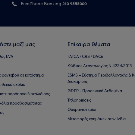
210 9555000
EuroPhone Banking
ήστε μαζί μας
Επίκαιρα θέματα
θός EVA
FATCA / CRS / DAC6
Κώδικας Δεοντολογίας Ν.4224/2013
τε ραντεβού σε κατάστημα
ESMS – Σύστημα Περιβαλλοντικής & Κ
Διαχείρισης
ε θετικό σχόλιο
GDPR - Προσωπικά Δεδομένα
αστε παράπονα ή σχόλιά σας
Τιτλοποιήσεις
 σχόλια προσβασιμότητας
Ουκρανική κρίση
ίας
Μεταφορές χρημάτων στην Ινδία