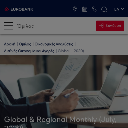
ATM & Καταστήματα
ΕΛ
EN
Όμιλος
Σύνδεση
Αρχική
Όμιλος
Οικονομικές Αναλύσεις
Διεθνής Οικονομία και Αγορές
Global ... 2020)
Global & Regional Monthly (July,