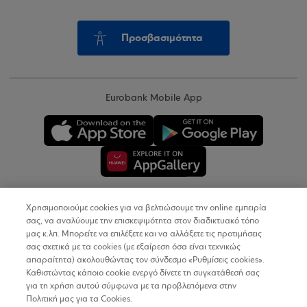
Προσβασιμότητα
Eurobank Mobile App
Χρησιμοποιούμε cookies για να βελτιώσουμε την online εμπειρία
Copyright © 2026
σας, να αναλύουμε την επισκεψιμότητα στον διαδικτυακό τόπο
μας κ.λπ. Μπορείτε να επιλέξετε και να αλλάξετε τις προτιμήσεις
σας σχετικά με τα cookies (με εξαίρεση όσα είναι τεχνικώς
Όροι Χρήσης
απαραίτητα) ακολουθώντας τον σύνδεσμο «Ρυθμίσεις cookies».
Καθιστώντας κάποιο cookie ενεργό δίνετε τη συγκατάθεσή σας
Προσωπικά Δεδομένα στον Διαδικτυακό Τόπο
για τη χρήση αυτού σύμφωνα με τα προβλεπόμενα στην
Πολιτική μας για τα Cookies.
Πολιτική Cookies