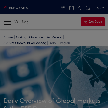
ATM & Καταστήματα
ΕΛ
EN
Όμιλος
Σύνδεση
Αρχική
Όμιλος
Οικονομικές Αναλύσεις
Διεθνής Οικονομία και Αγορές
Daily ... Region
Daily Overview of Global markets