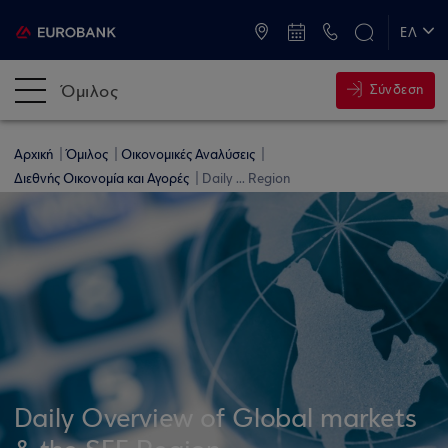
ATM & Καταστήματα
ΕΛ
EN
Όμιλος
Σύνδεση
Αρχική
Όμιλος
Οικονομικές Αναλύσεις
Διεθνής Οικονομία και Αγορές
Daily ... Region
Daily Overview of Global markets