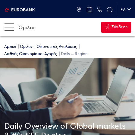
ATM & Καταστήματα
ΕΛ
EN
Όμιλος
Σύνδεση
Αρχική
Όμιλος
Οικονομικές Αναλύσεις
Διεθνής Οικονομία και Αγορές
Daily ... Region
Daily Overview of Global markets