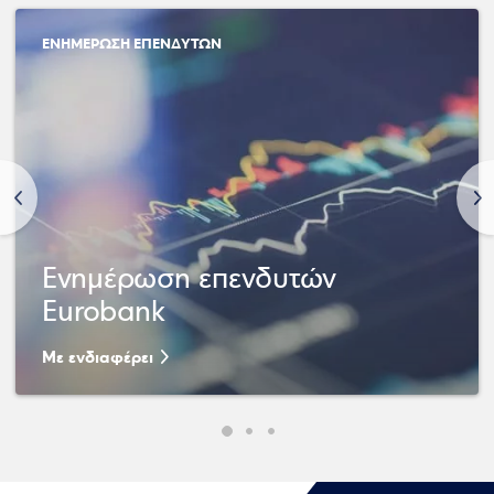
ΕΝΗΜΕΡΩΣΗ ΕΠΕΝΔΥΤΩΝ
<
>
Ενημέρωση επενδυτών
Eurobank
Με ενδιαφέρει