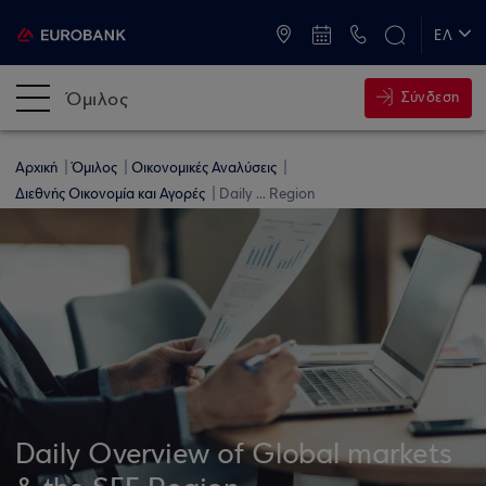
ATM & Καταστήματα
ΕΛ
EN
Όμιλος
Σύνδεση
Αρχική
Όμιλος
Οικονομικές Αναλύσεις
Διεθνής Οικονομία και Αγορές
Daily ... Region
Daily Overview of Global markets