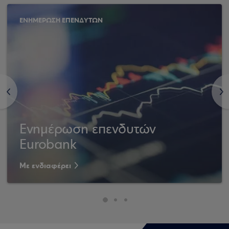
ΕΝΗΜΕΡΩΣΗ ΕΠΕΝΔΥΤΩΝ
<
>
Ενημέρωση επενδυτών
Eurobank
Με ενδιαφέρει