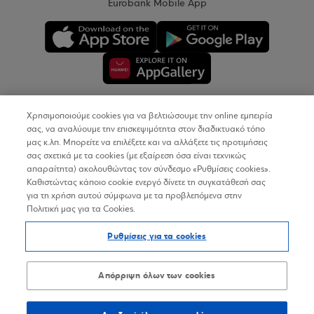
Eurobank Mobile App
Χρησιμοποιούμε cookies για να βελτιώσουμε την online εμπειρία
Copyright © 2026
σας, να αναλύουμε την επισκεψιμότητα στον διαδικτυακό τόπο
μας κ.λπ. Μπορείτε να επιλέξετε και να αλλάξετε τις προτιμήσεις
σας σχετικά με τα cookies (με εξαίρεση όσα είναι τεχνικώς
Όροι Χρήσης
απαραίτητα) ακολουθώντας τον σύνδεσμο «Ρυθμίσεις cookies».
Καθιστώντας κάποιο cookie ενεργό δίνετε τη συγκατάθεσή σας
Προσωπικά Δεδομένα στον Διαδικτυακό Τόπο
για τη χρήση αυτού σύμφωνα με τα προβλεπόμενα στην
Πολιτική μας για τα Cookies.
Πολιτική Cookies
Ρυθμίσεις για τα cookies
Δήλωση Προσβασιμότητας
Sitemap
Απόρριψη όλων των cookies