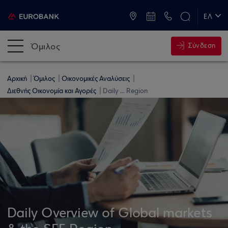
ATM & Καταστήματα
ΕΛ
EN
Όμιλος
Σύνδεση
Αρχική
Όμιλος
Οικονομικές Αναλύσεις
Διεθνής Οικονομία και Αγορές
Daily ... Region
Daily Overview of Global markets