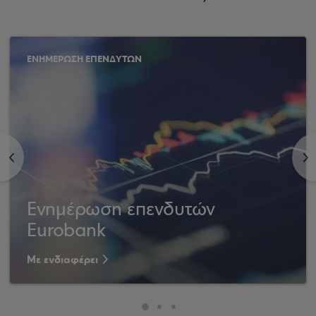
ΕΝΗΜΕΡΩΣΗ ΕΠΕΝΔΥΤΩΝ
<
>
Ενημέρωση επενδυτών
Eurobank
Με ενδιαφέρει