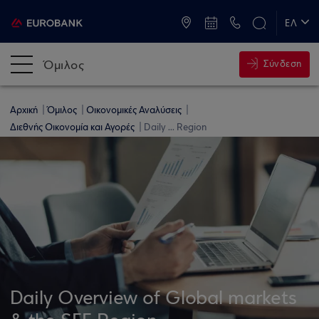
ATM & Καταστήματα
ΕΛ
EN
Όμιλος
Σύνδεση
Αρχική
Όμιλος
Οικονομικές Αναλύσεις
Διεθνής Οικονομία και Αγορές
Daily ... Region
Daily Overview of Global markets