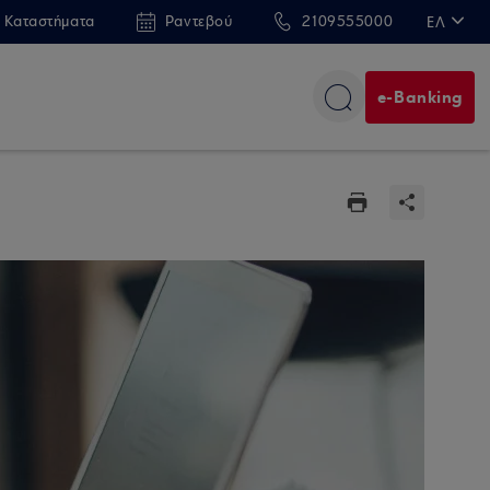
 Καταστήματα
Ραντεβού
2109555000
ΕΛ
EN
e-Banking