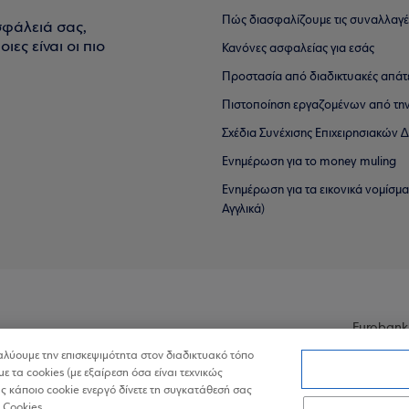
Πώς διασφαλίζουμε τις συναλλαγέ
σφάλειά σας,
ιες είναι οι πιο
Κανόνες ασφαλείας για εσάς
Προστασία από διαδικτυακές απάτ
Πιστοποίηση εργαζομένων από την
Σχέδια Συνέχισης Επιχειρησιακών
Ενημέρωση για το money muling
Ενημέρωση για τα εικονικά νομίσμ
Αγγλικά)
Eurobank
ναλύουμε την επισκεψιμότητα στον διαδικτυακό τόπο
με τα cookies (με εξαίρεση όσα είναι τεχνικώς
 κάποιο cookie ενεργό δίνετε τη συγκατάθεσή σας
 Cookies.