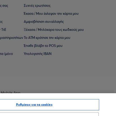
ς σας
Συχνές ερωτήσεις
Έχασα / Μου έκλεψαν την κάρτα μου
ες
Αμφισβήτηση συναλλαγής
 ΤτΕ
Ξέχασα / Μπλόκαρα τους κωδικούς μου
 ∆ραστηριοτήτων
Το ΑΤΜ κράτησε την κάρτα μου
Έπαθε βλάβη το POS μου
ατα (μόνο
Υπολογιστής IBAN
 Mobile App
Ρυθμίσεις για τα cookies