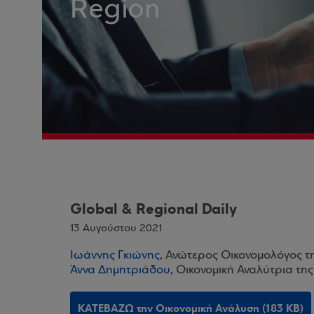
Region
Global & Regional Daily
13 Αυγούστου 2021
Ιωάννης Γκιώνης
, Ανώτερος Οικονομολόγος τ
Άννα Δημητριάδου
, Οικονομική Αναλύτρια τη
ΚΑΤΕΒΑΖΩ την Οικονομική Ανάλυση (183 KB)