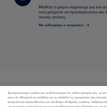
Μάθετε τι μέτρα παίρνουμε για την α
πώς μπορείτε να προστατευτείτε και πο
συχνές απάτες.
Με ενδιαφέρει η ασφάλεια
Χρησιμοποιούμε cookies για να βελτιώσουμε την online εμπειρία σας, να α
Προσβασιμότητα
μας κ.λπ. Μπορείτε να επιλέξετε και να αλλάξετε τις προτιμήσεις σας σχετικά 
απαραίτητα) ακολουθώντας τον σύνδεσμο «Ρυθμίσεις cookies». Καθιστώντας
για τη χρήση αυτού σύμφωνα με τα προβλεπόμενα στην Πολιτική μας για τα