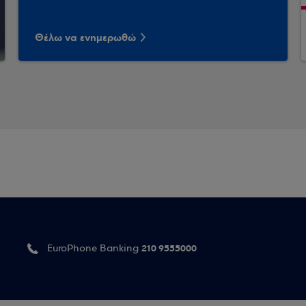
Θέλω να ενημερωθώ
210 9555000
EuroPhone Banking