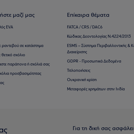
ήστε μαζί μας
Επίκαιρα θέματα
θός EVA
FATCA / CRS / DAC6
Κώδικας Δεοντολογίας Ν.4224/2013
τε ραντεβού σε κατάστημα
ESMS – Σύστημα Περιβαλλοντικής & Κ
Διαχείρισης
ε θετικό σχόλιο
GDPR - Προσωπικά Δεδομένα
αστε παράπονα ή σχόλιά σας
Τιτλοποιήσεις
 σχόλια προσβασιμότητας
Ουκρανική κρίση
ίας
Μεταφορές χρημάτων στην Ινδία
Για τη δική σας ασφάλε
ας