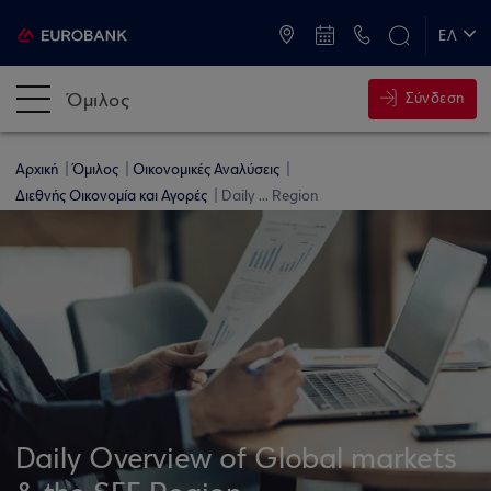
ATM & Καταστήματα
ΕΛ
EN
Όμιλος
Σύνδεση
Αρχική
Όμιλος
Οικονομικές Αναλύσεις
Διεθνής Οικονομία και Αγορές
Daily ... Region
Daily Overview of Global markets