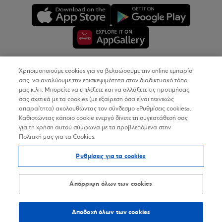
Χρησιμοποιούμε cookies για να βελτιώσουμε την online εμπειρία
Copyright © 2026
σας, να αναλύουμε την επισκεψιμότητα στον διαδικτυακό τόπο
μας κ.λπ. Μπορείτε να επιλέξετε και να αλλάξετε τις προτιμήσεις
σας σχετικά με τα cookies (με εξαίρεση όσα είναι τεχνικώς
Όροι Χρήσης
απαραίτητα) ακολουθώντας τον σύνδεσμο «Ρυθμίσεις cookies».
Καθιστώντας κάποιο cookie ενεργό δίνετε τη συγκατάθεσή σας
Προσωπικά Δεδομένα στον Διαδικτυακό Τόπο
για τη χρήση αυτού σύμφωνα με τα προβλεπόμενα στην
Πολιτική μας για τα Cookies.
Πολιτική Cookies
Ρυθμίσεις για τα cookies
Δήλωση Προσβασιμότητας
Sitemap
Απόρριψη όλων των cookies
Αποδοχή όλων των cookies