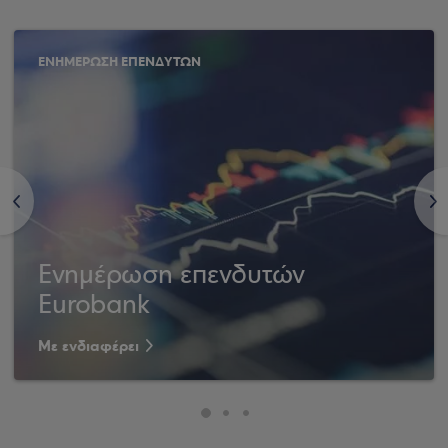
ΕΝΗΜΕΡΩΣΗ ΕΠΕΝΔΥΤΩΝ
<
>
Ενημέρωση επενδυτών
Eurobank
Με ενδιαφέρει